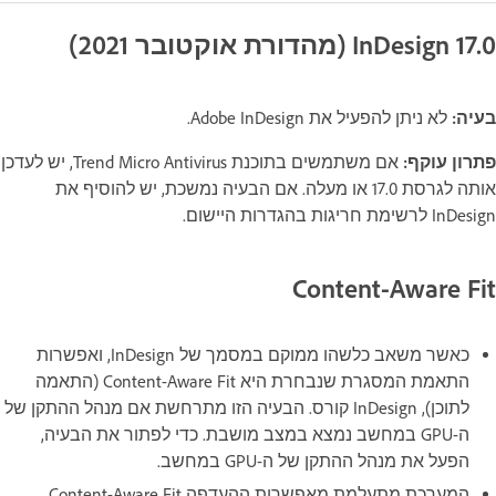
InDesign 17.0 (מהדורת אוקטובר 2021)
בעיה:
לא ניתן להפעיל את Adobe InDesign.
אם משתמשים בתוכנת Trend Micro Antivirus, יש לעדכן
אותה לגרסת 17.0 או מעלה. אם הבעיה נמשכת, יש להוסיף את
InDesign לרשימת חריגות בהגדרות היישום.
Content-Aware Fit
כאשר משאב כלשהו ממוקם במסמך של InDesign, ואפשרות
התאמת המסגרת שנבחרת היא Content-Aware Fit (התאמה
לתוכן), InDesign קורס. הבעיה הזו מתרחשת אם מנהל ההתקן של
ה-GPU במחשב נמצא במצב מושבת. כדי לפתור את הבעיה,
הפעל את מנהל ההתקן של ה-GPU במחשב.
המערכת מתעלמת מאפשרות ההעדפה Content-Aware Fit