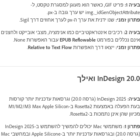
בעיה 1:
פריט GIF, כאשר הוא מעוגן למסגרת טקסט, ל-
img._idGenObjectAttribute יש ערך גובה ב-px.
פתרון זמני:
שנו ידנית את ערך ה-px לערך אחוזים דרך Sigil.
בעיה 2:
רכיבים אינטראקטיביים כמו אנימציה, מצבי אובייקט ולחצנים
אינם נכללים בפורמט
EPUB Reflowable
עבור האפשרות None.
פתרון זמני:
ייצאו דרך האפשרות
Relative to Text Flow
.
InDesign 20.0 ואילך
בעיה:
InDesign 2025 (גרסה 20.0) וגרסאות עדכניות יותר קורסות
בעת הפעלה באמצעות Rosetta2 ב-M1/M2/M3 Max Apple Silicon
מכיוון שהן אינן נתמכות ב-Rosetta2.
פתרון 1:
משתמשי Mac יכולים להמשיך להשתמש ב-InDesign 2025
(גרסה 20.0) ובגרסאות עדכניות יותר ב-Apple Silicone ובמחשבי Mac