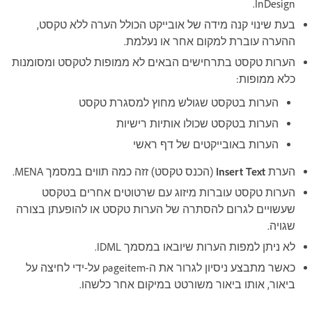
InDesign.
בעת שינוי קנה מידה של אובייקט הכולל הערה ללא טקסט,
ההערה עוברת למקום אחר או נעלמת.
הערות טקסט בתרחישים הבאים לא ממופות לטקסט ומסומנות
כלא ממופות:
הערות בטקסט שגולש מחוץ למסגרת טקסט
הערות בטקסט שכולו אותיות רישיות
הערות באובייקטים של דף ראשי
הערת
Insert Text
(הכנס טקסט) זזה כמה תווים במסמך MENA.
הערות טקסט עוברות מיזוג עם שרטוטים אחרים בטקסט
שעשויים לגרום להסתרה של הערות טקסט או להופעתן בצורה
שגויה.
לא ניתן למפות הערות שיובאו במסמך IDML.
כאשר מתבצע ניסיון לגרור את ה-pageitem על-ידי לחיצה על
ביאור, אותו ביאור משורטט במיקום אחר כלשהו.