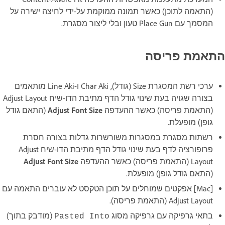
(התאמה לתוכן) כאשר תמונה ממוקמת על-ידי לחיצה ישירה על
המסמך עם Place Gun טעון ובלי ליצור מסגרת.
התאמת פריסה
ערכי רשת המסגרת Size (גודל), ‏Char Aki ו-Line Aki מותאמים
בצורה שגויה בעת שינוי גודל הדף מתיבת הדו-שיח Adjust Layout
(התאמת פריסה) כאשר ההעדפה
Adjust Font Size
(התאם גודל
גופן) מופעלת.
רשתות מסגרת במסגרות משורשרות גדלות בצורה חסרת
פרופורציה לדף בעת שינוי גודל הדף מתיבת הדו-שיח Adjust
Layout (התאמת פריסה) כאשר ההעדפה
Adjust Font Size
(התאם גודל גופן) מופעלת.
[Mac] אפקטים שמוחלים על תוכן הטקסט לא עוברים התאמה עם
Adjust Layout (התאמת פריסה).
בתאי גרפיקה עם גרפיקה מסוג
(מודבק בתוך)
Pasted Into