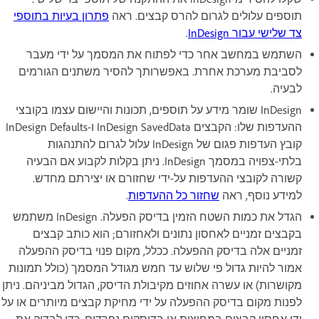
תוספים עלולים לגרום להרס קבצים. ראה
פתרון בעיות בתוספי
צד שלישי עבור InDesign‏
.
השתמש במחשב אחר כדי לפתוח את המסמך על ידי מעבר
לסביבת מערכת אחרת. באפשרותך להסיר משתנים הגורמים
לבעיה.
InDesign שומר מידע על תוספים, תכונות והיישום עצמו בקובצי
ההעדפות שלו: הקבצים InDesign SavedData ו-InDesign Defaults
קובץ העדפות פגום של InDesign עלול לגרום להתנהגות
בלתי-צפויה במסמך InDesign. ניתן בקלות לקבוע אם הבעיה
קשורה לקובצי ההעדפות על-ידי שחזורם או יצירתם מחדש.
למידע נוסף, ראה
שחזור כל ההעדפות
.
הגדל את כמות השטח הזמין בדיסק הפעלה. InDesign משתמש
בקבצים זמניים לאחסון נתונים ולאחזורם; הוא כותב קבצים
זמניים אלה בדיסק ההפעלה. ככלל, מקום פנוי בדיסק ההפעלה
אמור להיות גדול פי שלוש עד חמש מגודל המסמך (כולל תמונות
מקושרות) או עשרה אחוזים מקיבולת הדיסק, הגדול מביניהם. ניתן
לפנות מקום בדיסק ההפעלה על ידי מחיקת קבצים מיותרים או על