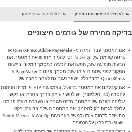
אני לא מצליח לפתוח את המסמך
אני יכול לפתוח את המסמך
בדיקה מהירה של גורמים חיצוניים
אם המסמך עבר המרה מ-Adobe PageMaker,‏ QuarkXPress או
גרסה קודמת של InDesign, נסו להמיר מחדש את המסמך. אם
הבעיה מופיעה שוב, חפשו את הבעיה במסמך המקורי ביישום
המקור לפני שתמירו אותו שוב. מסמך פגום ב-PageMaker או
QuarkXPress בדרך כלל יישאר פגום גם לאחר המרה שלו.
אם קיבלתם את המסמך בדוא"ל, באמצעות FTP, או מדיה הניתנת
להסרה (כגון תקליטור), יש להשיג עותק בדרך אחרת. או בקשו
שליחה חוזרת של המסמך. מדיה פגומה או העברת דוא"ל פגומה
עלולה לגרום נזק למסמך. אם המסמך משלח בדוא"ל, בקשו
מהשולח לדחוס אותו (למשל באמצעות WinZip או Smith Micro's
StuffIt) כדי להגן על הנתונים.
שקלו להסיר מ-InDesign את ההתקנה של תוספי צד שלישי.