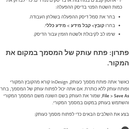
ידי אחסון קבצים במחיצות או בדיסקים נפרדים. כדי לבדוק את
כמות השטח הפנוי בדיסק ההפעלה:
בחר את סמל דיסק ההפעלה בשולחן העבודה.
בחרו
קובץ> קבל מידע > מידע כללי
.
שימו לב לקיבולת ולשטח הזמין עבור הדיסק.
פתרון: פתח עותק של המסמך במקום את
המקור.
כאשר אתה פותח מסמך כעותק, InDesign קורא מהקובץ המקורי
ופותח עותק ללא כותרת. אם אתה יכול לפתוח עותק של המסמך, בחר
File > Save As
, שמור את העותק בשם השונה משם המסמך המקורי
והשתמש בעותק במקום במסמך המקורי.
בצע את השלבים הבאים כדי לפתוח מסמך כעותק: