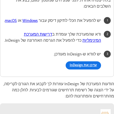
בלתי-צפויה אחרת. לפני שמניחים שמסמך פגום, בצע את
השלבים הבאים:
יש להפעיל את הכלי לתיקון דיסק עבור
Windows
או
macOS
.
ודא שהמערכת שלך עומדת ב
דרישות המערכת
המינימליות
כדי להפעיל את הגרסה האחרונה של InDesign.
יש לוודא ש-InDesign מעודכן.
עדכן את InDesign
הודעות המערכת של InDesign עוזרות לך לקבוע את הגורם לקריסה,
על ידי הצגה של רשימת תרחישים שגורמים לבעיות. להלן כמה
מהתרחישים והפתרונות להם: