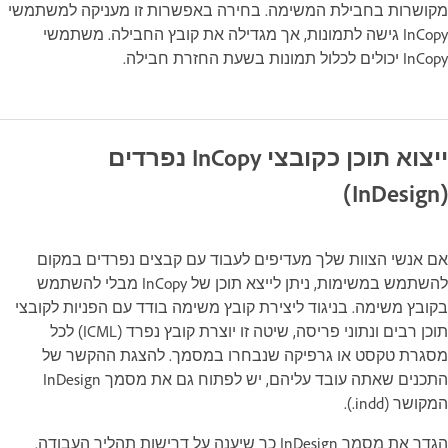
מקושרות בחבילת המשימה. בחירה באפשרות זו מעניקה למשתמשי
InCopy גישה לתמונות, אך מגדילה את קובץ החבילה. משתמשי
InCopy יכולים לכלול תמונות בשעת החזרת חבילה.
ייצוא תוכן כקובצי InCopy נפרדים
(InDesign)
אם אנשי הצוות שלך מעדיפים לעבוד עם קבצים נפרדים במקום
להשתמש במשימות, ניתן לייצא תוכן של InCopy מבלי להשתמש
בקובץ משימה. בניגוד ליצירת קובץ משימה בודד עם הפניות לקובצי
תוכן רבים ונתוני פריסה, שיטה זו יוצרת קובץ נפרד (ICML) לכל
מסגרת טקסט או גרפיקה שנבחרו במסמך. להצגת ההקשר של
התכנים שאתה עובד עליהם, יש לפתוח גם את מסמך InDesign
המקושר (indd.).
הגדר את מסמך InDesign כך שיענה על דרישות תהליך העבודה.