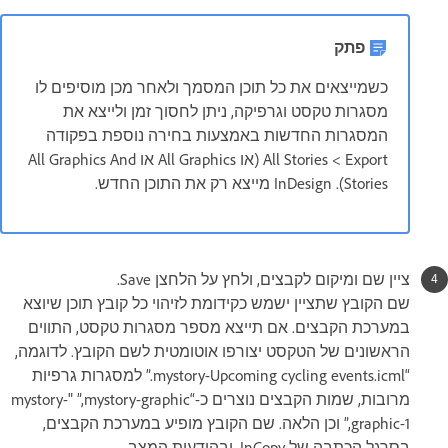
פתק
כשמייצאים את כל תוכן המסמך ולאחר מכן מוסיפים לו
מסגרות טקסט וגרפיקה, ניתן לחסוך זמן ולייצא את
המסגרות החדשות באמצעות בחירה נוספת בפקודה
Export ‏> All Stories (או All Graphics או All Graphics And
Stories). InDesign מייצא רק את התוכן החדש.
ציין שם ומיקום לקבצים, ולחץ על הלחצן Save.
שם הקובץ שתציין ישמש כקידומת לזיהוי כל קובץ תוכן שיוצא
במערכת הקבצים. אם תייצא מספר מסגרות טקסט, התווים
הראשונים של הטקסט יצורפו אוטומטית לשם הקובץ. לדוגמה,
“mystory-Upcoming cycling events.icml.” למסגרות גרפיות
מרובות, שמות הקבצים נוצרים כ-“mystory-graphic‏,” "mystory-
graphic-1,” וכן הלאה. שם הקובץ מופיע במערכת הקבצים,
בסרגל הכתבה של InCopy, ובהודעות המצב.