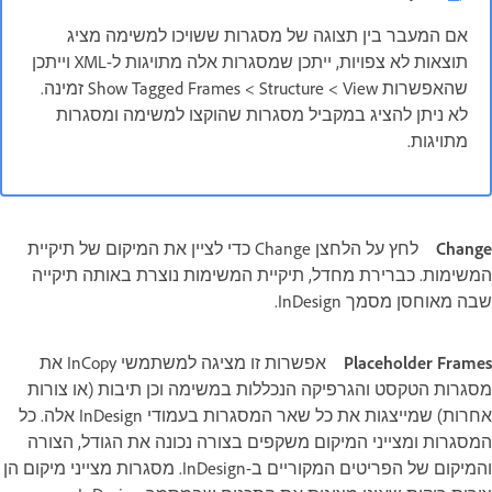
אם המעבר בין תצוגה של מסגרות ששויכו למשימה מציג
תוצאות לא צפויות, ייתכן שמסגרות אלה מתויגות ל-XML וייתכן
שהאפשרות View ‏> Structure ‏> Show Tagged Frames זמינה.
לא ניתן להציג במקביל מסגרות שהוקצו למשימה ומסגרות
מתויגות.
Change
לחץ על הלחצן Change כדי לציין את המיקום של תיקיית
המשימות. כברירת מחדל, תיקיית המשימות נוצרת באותה תיקייה
שבה מאוחסן מסמך InDesign.
Placeholder Frames
אפשרות זו מציגה למשתמשי InCopy את
מסגרות הטקסט והגרפיקה הנכללות במשימה וכן תיבות (או צורות
אחרות) שמייצגות את כל שאר המסגרות בעמודי InDesign אלה. כל
המסגרות ומצייני המיקום משקפים בצורה נכונה את הגודל, הצורה
והמיקום של הפריטים המקוריים ב-InDesign. מסגרות מצייני מיקום הן