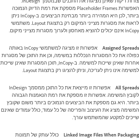
צורות ריקות שאינן מציגות את התכנים שבמסמך InDesign.
האפשרות Placeholder Frames מספקת את רמת הדיוק הנמוכה
ביותר, לכן היא המהירה ביותר מבחינת הביצועים. ב-InCopy ניתן
לראות את מסגרות מצייני המיקום רק בתצוגת Layout. משתמשי
InCopy אינם יכולים להוציא מאחסון ולערוך מסגרות מצייני מיקום.
Assigned Spreads
אפשרות זו מציגה למשתמשי InCopy באותה
כפולה את כל המסגרות הנכללות במשימה, וכן את התוכן של מסגרות
אחרות שאינן שייכות למשימה. ב-InCopy, תוכן המסגרות שאינן שייכות
למשימה אינו ניתן לעריכה, וניתן להציגו רק בתצוגת Layout.
All Spreads
אפשרות זו מייצאת את כל התוכן ממסמך InDesign
לקובץ המשימה. אפשרות זו מספקת את רמת הנאמנות הגבוהה
ביותר. היא גם מספקת את הביצועים הנמוכים ביותר משום שקובץ
המשימה מציג את העיצוב והפריסה של כל עמוד, כולל עמודים שאינם
שייכים למקטע שהמשתמש עורך.
Linked Image Files When Packaging
כולל עותק של תמונות