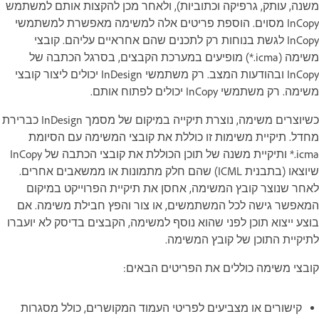
משנה, עותק, גרפיקה וכתוביות), ולאחר מכן להקצות אותם למשתמש
InCopy מסוים. הוספת פריטים אלה למשימה מאפשרת למשתמשי
InCopy לגשת בנוחות רק לתכנים שהם אחראיים עליהם. קובצי
משימה (‎*.icma) מופיעים במערכת הקבצים, בסרגל הכתבה של
InCopy ובהודעות המצב. רק משתמשי InDesign יכולים ליצור קובצי
משימה. רק משתמשי InCopy יכולים לפתוח אותם.
כשיוצרים משימה, נוצרת תיקייה במיקום של מסמך InDesign כברירת
מחדל. תיקיית משימות זו כוללת את קובצי המשימה עם הסיומת
‎*.icma ותיקיית משנה של תוכן הכוללת את קובצי הכתבה של InCopy
שיוצאו (בתבנית ICML) שהם חלק מתמונות או ממשאבים אחרים.
לאחר שנוצר קובץ המשימה, אחסן את תיקיית הפרוייקט במיקום
המאפשר גישה לכל המשתמשים, או צור והפץ חבילת משימה. אם
בוצע ייצוא תוכן לפני שהוא נוסף למשימה, הקבצים בדיסק לא יועברו
לתיקיית התוכן של קובץ המשימה.
קובצי משימה כוללים את הפריטים הבאים:
קישורים או מצביעים לפריטי העמוד המקושרים, כולל מסגרות