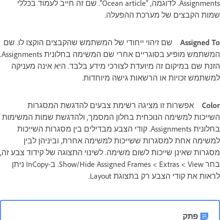
Assignments. לדוגמה, "Ocean article". שם זה חייב לעמוד בכללי
שמות הקבצים של מערכת ההפעלה.
Assigned To
שם זיהוי ייחודי של המשתמש שהקבצים הוקצו לו. שם
המשתמש מופיע בסוגריים אחרי שם המשימה בחלונית Assignments.
הזנת שם במיקום זה מיועדת לצורכי מידע בלבד. היא אינה מעניקה
למשתמש זכויות או הרשאות גישה מיוחדות.
Color
אפשרות זו מציגה רשימת צבעים להדגשת המסגרות
השייכות למשימה הנוכחית בחלון המסמך, ולהדגשת שמות המשימות
בחלונית Assignments. קודי הצבע מבדילים בין מסגרות השייכות
למשימה אחת למסגרות ששייכות למשימה אחרת, וביניהן לבין
מסגרות שאינן שייכות לשום משימה. לשינוי התצוגה של קידוד צבע זה,
בחר View‏ ‏> Extras‏ ‏> Show/Hide Assigned Frames. ב-InCopy ניתן
לראות את קודי הצבע רק בתצוגת Layout.
פתק