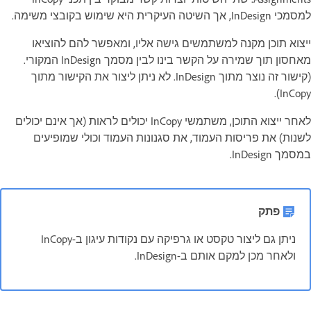
למסמכי InDesign, אך השיטה העיקרית היא שימוש בקובצי משימה.
ייצוא תוכן מקנה למשתמשים גישה אליו, ומאפשר להם להוציאו
מאחסון תוך שמירה על הקשר בינו לבין מסמך InDesign המקורי.
‏(קישור זה נוצר מתוך InDesign. לא ניתן ליצור את הקישור מתוך
InCopy).
לאחר ייצוא התוכן, משתמשי InCopy יכולים לראות (אך אינם יכולים
לשנות) את פריסות העמוד, את סגנונות העמוד וכולי שמופיעים
במסמך InDesign.
פתק
ניתן גם ליצור טקסט או גרפיקה עם נקודות עיגון ב-InCopy
ולאחר מכן למקם אותם ב-InDesign.