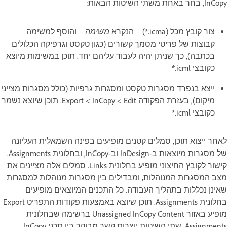
InCopy, בחר באחת משתי השיטות הבאות:
משימה
צור קובץ מכל (‎*.icma) – הנקרא
– והוסף למשימה
קבוצות של פריטי מסמך קשורים (כגון טקסט וגרפיקה הכלולים
בכתבה), כך שניתן יהיה לעבוד עליהם יחד. תוכן במשימות מיוצא
כקובצי ‎*.icml
ייצא בנפרד מסגרות טקסט ומסגרות גרפיות (כולל מסגרות מצייני
מיקום), בעזרת הפקודה Edit‏ ‏> InCopy‏ ‏> Export. תוכן שיוצא נשמר
כקובצי ‎*.icml
לאחר ייצוא תוכן, סמלים קטנים מופיעים בפינה השמאלית העליונה
של מסגרות מיוצאות ב-InDesign וב-InCopy, ובחלונית Assignments.
קישור לקובץ החיצוני מופיע בחלונית Links. סמלים אלה מציינים את
מצב המסגרות המנוהלות, ומבדילים בין מסגרות מנוהלות למסגרות
שאינן נכללות בתהליך העבודה. כל התכנים המיוצאים מופיעים
בחלונית Assignments. תוכן שיוצא באמצעות פקודות התפריט Export
מופיע באזור Unassigned InCopy Content ברשימה שבחלונית
Assignments. שתי השיטות יוצרות קשר מבוקר בין תכני InCopy