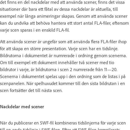
det finns en del nackdelar med att använda scener, finns det vissa
situationer där bara ett fåtal av dessa nackdelar är aktuella, till
exempel när långa animeringar skapas. Genom att använda scener
kan du undvika att behöva hantera ett stort antal FLA-filer, eftersom
varje scen sparas i en enskild FLA-fil.
Att använda scener är ungefär som att använda flera FLA-filer ihop
för att skapa en större presentation. Varje scen har en tidslinje.
Bildrutorna i dokumentet är numrerade i ordning genom scenerna.
Om till exempel ett dokument innehåller två scener med tio
bildrutor i varje, är bildrutorna i scen 2 numrerade från 11—20.
Scenerna i dokumentet spelas upp i den ordning som de listas i på
scenpanelen. När spelhuvudet kommer till den sista bildrutan i en
scen fortsätter det till nästa scen.
Nackdelar med scener
När du publicerar en SWF-fil kombineras tidslinjerna för varje scen
till en enda tidslinje i SWF-filen. Efter att SWF-filen kompilerats