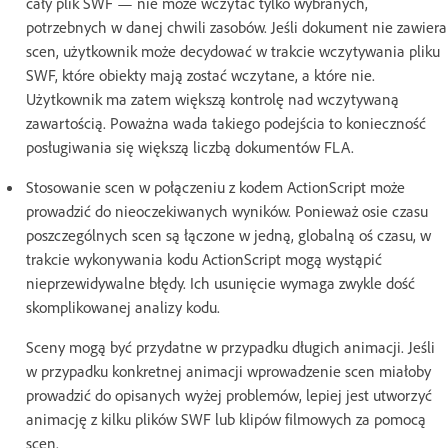
cały plik SWF — nie może wczytać tylko wybranych,
potrzebnych w danej chwili zasobów. Jeśli dokument nie zawiera
scen, użytkownik może decydować w trakcie wczytywania pliku
SWF, które obiekty mają zostać wczytane, a które nie.
Użytkownik ma zatem większą kontrolę nad wczytywaną
zawartością. Poważna wada takiego podejścia to konieczność
posługiwania się większą liczbą dokumentów FLA.
Stosowanie scen w połączeniu z kodem ActionScript może
prowadzić do nieoczekiwanych wyników. Ponieważ osie czasu
poszczególnych scen są łączone w jedną, globalną oś czasu, w
trakcie wykonywania kodu ActionScript mogą wystąpić
nieprzewidywalne błędy. Ich usunięcie wymaga zwykle dość
skomplikowanej analizy kodu.
Sceny mogą być przydatne w przypadku długich animacji. Jeśli
w przypadku konkretnej animacji wprowadzenie scen miałoby
prowadzić do opisanych wyżej problemów, lepiej jest utworzyć
animację z kilku plików SWF lub klipów filmowych za pomocą
scen.