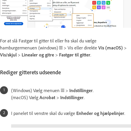
For at slå Fastgør til gitter til eller fra skal du vælge
hamburgermenuen (windows)
> Vis eller direkte
Vis (macOS)
>
Vis/skjul
>
Linealer og gitre
>
Fastgør til gitter
.
Rediger gitterets udseende
(Windows) Vælg menuen
>
Indstillinger
.
(macOS) Vælg
Acrobat
>
Indstillinger
.
I panelet til venstre skal du vælge
Enheder og hjælpelinjer
.