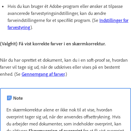
Hvis du kun bruger ét Adobe-program eller ønsker at tilpasse
avancerede farvestyringsindstillinger, kan du ændre
farveindstillingerne for et specifikt program. (Se
Indstillinger for
farvestyring
).
(Valgfrit) Få vist korrekte farver i en skærmkorrektur.
Når du har oprettet et dokument, kan du i en soft-proof se, hvordan
farver vil tage sig ud, når de udskrives eller vises på en bestemt
enhed. (Se
Gennemgang af farver
.)
Note
En skærmkorrektur alene er ikke nok til at vise, hvordan
overprint tager sig ud, når der anvendes offsettrykning. Hvis
du arbejder med dokumenter, som indeholder overprint, kan
du aktivere
Skærmversion af overprint
for at få vist overprint