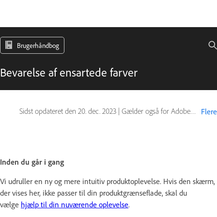
Brugerhåndbog
Bevarelse af ensartede farver
Sidst opdateret den
20. dec. 2023
|
Gælder også for Adobe Acrobat 2017, Adobe Acrobat 2020
Flere
Inden du går i gang
Vi udruller en ny og mere intuitiv produktoplevelse. Hvis den skærm,
der vises her, ikke passer til din produktgrænseflade, skal du
vælge
hjælp til din nuværende oplevelse
.