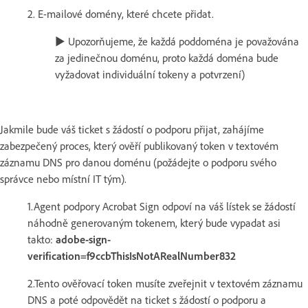
2. E-mailové domény, které chcete přidat.
► Upozorňujeme, že každá poddoména je považována
za jedinečnou doménu, proto každá doména bude
vyžadovat individuální tokeny a potvrzení)
Jakmile bude váš ticket s žádostí o podporu přijat, zahájíme
zabezpečený proces, který ověří publikovaný token v textovém
záznamu DNS pro danou doménu (požádejte o podporu svého
správce nebo místní IT tým).
1.Agent podpory Acrobat Sign odpoví na váš lístek se žádostí
náhodně generovaným tokenem, který bude vypadat asi
takto:
adobe-sign-
verification=f9ccbThisIsNotARealNumber832
2.Tento ověřovací token musíte zveřejnit v textovém záznamu
DNS a poté odpovědět na ticket s žádostí o podporu a