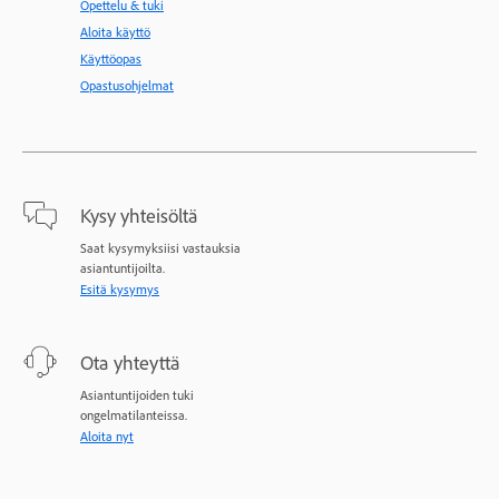
Opettelu & tuki
Aloita käyttö
Käyttöopas
Opastusohjelmat
Kysy yhteisöltä
Saat kysymyksiisi vastauksia
asiantuntijoilta.
Esitä kysymys
Ota yhteyttä
Asiantuntijoiden tuki
ongelmatilanteissa.
Aloita nyt