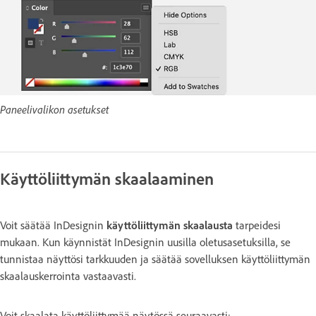
Paneelivalikon asetukset
Käyttöliittymän skaalaaminen
Voit säätää InDesignin
käyttöliittymän skaalausta
tarpeidesi
mukaan. Kun käynnistät InDesignin uusilla oletusasetuksilla, se
tunnistaa näyttösi tarkkuuden ja säätää sovelluksen käyttöliittymän
skaalauskerrointa vastaavasti.
Voit skaalata käyttöliittymää näytössä seuraavasti: