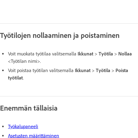
Työtilojen nollaaminen ja poistaminen
Voit muokata työtilaa valitsemalla
Ikkunat
>
Työtila
>
Nollaa
<Työtilan nimi>.
Voit poistaa työtilan valitsemalla
Ikkunat
>
Työtila
>
Poista
työtilat
.
Enemmän tällaisia
Työkalupaneeli
Asetusten määrittäminen