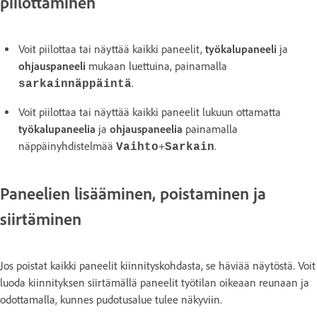
piilottaminen
Voit piilottaa tai näyttää kaikki paneelit,
työkalupaneeli
ja
ohjauspaneeli
mukaan luettuina, painamalla
.
sarkainnäppäintä
Voit piilottaa tai näyttää kaikki paneelit lukuun ottamatta
työkalupaneelia
ja
ohjauspaneelia
painamalla
näppäinyhdistelmää
+
.
Vaihto
Sarkain
Paneelien lisääminen, poistaminen ja
siirtäminen
Jos poistat kaikki paneelit kiinnityskohdasta, se häviää näytöstä. Voit
luoda kiinnityksen siirtämällä paneelit työtilan oikeaan reunaan ja
odottamalla, kunnes pudotusalue tulee näkyviin.