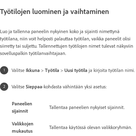
Työtilojen luominen ja vaihtaminen
Luo ja tallenna paneelin nykyinen koko ja sijainti nimettynä
työtilana, niin voit helposti palauttaa työtilan, vaikka paneelit olisi
siirretty tai suljettu. Tallennettujen työtilojen nimet tulevat näkyviin
sovelluspalkin työtilanvaihtajaan.
Valitse
Ikkuna
>
Työtila
>
Uusi työtila
ja kirjoita työtilan nimi.
Valitse
Sieppaa
-kohdasta vähintään yksi asetus:
Paneelien
Tallentaa paneelien nykyiset sijainnit.
sijainnit
Valikkojen
Tallentaa käytössä olevan valikkoryhmän.
mukautus