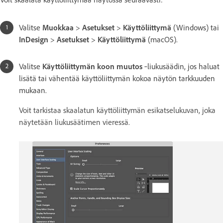
Valitse
Muokkaa
>
Asetukset
>
Käyttöliittymä
(Windows) tai
InDesign
>
Asetukset
>
Käyttöliittymä
(macOS).
Valitse
Käyttöliittymän koon muutos
‑liukusäädin, jos haluat
lisätä tai vähentää käyttöliittymän kokoa näytön tarkkuuden
mukaan.
Voit tarkistaa skaalatun käyttöliittymän esikatselukuvan, joka
näytetään liukusäätimen vieressä.