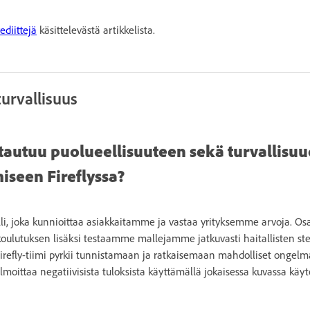
ediittejä
käsittelevästä artikkelista.
turvallisuus
autuu puolueellisuuteen sekä turvallisuu
iseen Fireflyssa?
li, joka kunnioittaa asiakkaitamme ja vastaa yrityksemme arvoja. Osal
oulutuksen lisäksi testaamme mallejamme jatkuvasti haitallisten st
Firefly-tiimi pyrkii tunnistamaan ja ratkaisemaan mahdolliset ongelm
lmoittaa negatiivisista tuloksista käyttämällä jokaisessa kuvassa käyt