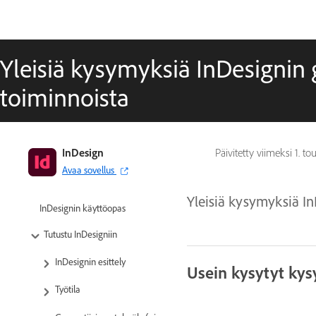
Yleisiä kysymyksiä InDesignin g
toiminnoista
InDesign
Päivitetty viimeksi
1. t
Avaa sovellus
Yleisiä kysymyksiä In
InDesignin käyttöopas
Tutustu InDesigniin
InDesignin esittely
Usein kysytyt ky
Työtila