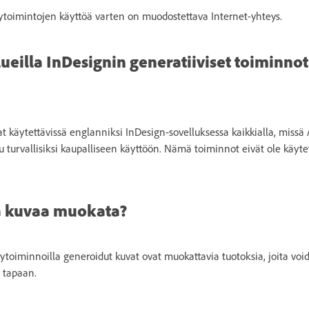
älytoimintojen käyttöä varten on muodostettava Internet-yhteys.
 alueilla InDesignin generatiiviset toiminno
at käytettävissä englanniksi InDesign-sovelluksessa kaikkialla, missä
tu turvallisiksi kaupalliseen käyttöön. Nämä toiminnot eivät ole käyt
a kuvaa muokata?
älytoiminnoilla generoidut kuvat ovat muokattavia tuotoksia, joita v
 tapaan.