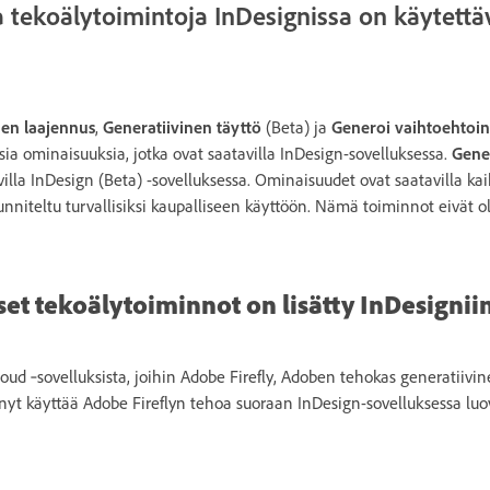
a tekoälytoimintoja InDesignissa on käytettä
nen laajennus
,
Generatiivinen täyttö
(Beta) ja
Generoi vaihtoehtoin
visia ominaisuuksia, jotka ovat saatavilla InDesign-sovelluksessa.
Gener
illa InDesign (Beta) -sovelluksessa. Ominaisuudet ovat saatavilla kai
unniteltu turvallisiksi kaupalliseen käyttöön. Nämä toiminnot eivät o
set tekoälytoiminnot on lisätty InDesignii
oud ‑sovelluksista, joihin Adobe Firefly, Adoben tehokas generatiivin
it nyt käyttää Adobe Fireflyn tehoa suoraan InDesign-sovelluksessa luo