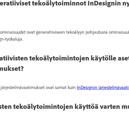
ratiiviset tekoälytoiminnot InDesignin n
lyominaisuudet ovat generatiiviseen tekoälyyn pohjautuvia ominaisuuk
gn-työkaluja.
atiivisten tekoälytoimintojen käytölle ase
imukset?
n järjestelmävaatimukset ovat samat kuin
InDesignin järjestelmävaat
sten tekoälytoimintojen käyttöä varten 