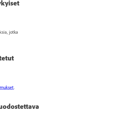
ykyiset
sia, jotka
tetut
imukset
.
muodostettava