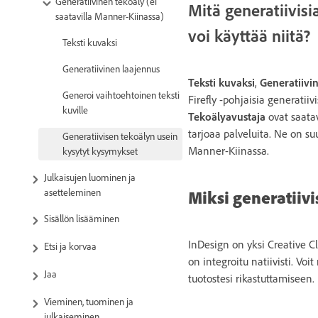
Generatiivinen tekoäly (ei
Mitä generatiivisi
saatavilla Manner-Kiinassa)
voi käyttää niitä?
Teksti kuvaksi
Generatiivinen laajennus
Teksti kuvaksi
,
Generatiivi
Generoi vaihtoehtoinen teksti
Firefly -pohjaisia generatii
kuville
Tekoälyavustaja
ovat saatav
tarjoaa palveluita. Ne on su
Generatiivisen tekoälyn usein
Manner-Kiinassa.
kysytyt kysymykset
Julkaisujen luominen ja
asetteleminen
Miksi generatiivi
Sisällön lisääminen
InDesign on yksi Creative Cl
Etsi ja korvaa
on integroitu natiivisti. Vo
Jaa
tuotostesi rikastuttamiseen.
Vieminen, tuominen ja
julkaiseminen