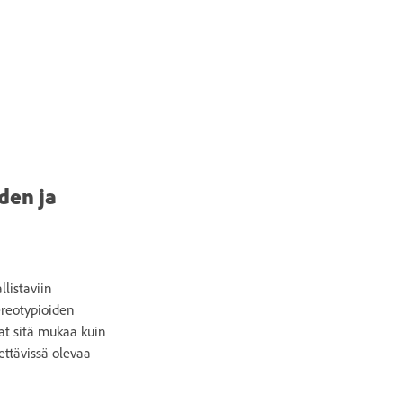
den ja
listaviin
ereotypioiden
at sitä mukaa kuin
ettävissä olevaa