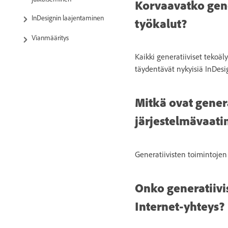
Korvaavatko gene
InDesignin laajentaminen
työkalut?
Vianmääritys
Kaikki generatiiviset tekoä
täydentävät nykyisiä InDesi
Mitkä ovat gener
järjestelmävaat
Generatiivisten toimintoje
Onko generatiivi
Internet-yhteys?