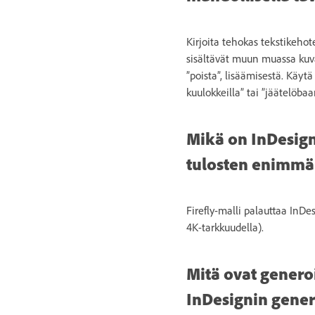
Kirjoita tehokas tekstikehote
sisältävät muun muassa kuvau
”poista”, lisäämisestä. Käyt
kuulokkeilla” tai ”jäätelöbaar
Mikä on InDesigni
tulosten enimmä
Firefly-malli palauttaa InDe
4K-tarkkuudella).
Mitä ovat generoi
InDesignin gener