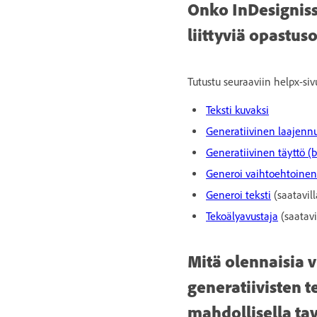
Onko InDesigniss
liittyviä opastus
Tutustu seuraaviin helpx-siv
Teksti kuvaksi
Generatiivinen laajenn
Generatiivinen täyttö (b
Generoi vaihtoehtoinen 
Generoi teksti
(saatavill
Tekoälyavustaja
(saatavi
Mitä olennaisia v
generatiivisten 
mahdollisella tav