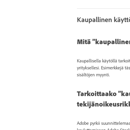
Kaupallinen käytt
Mitä ”kaupallinen
Kaupallisella käytöllä tarkoi
yrityksellesi. Esimerkkejä t
sisältöjen myynti.
Tarkoittaako ”kau
tekijänoikeusrik
Adobe pyrkii suunnittelemaan