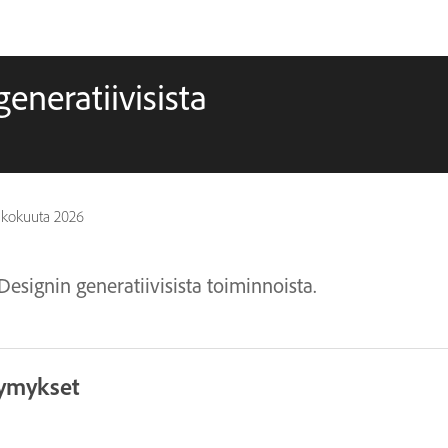
eneratiivisista
oukokuuta 2026
Designin generatiivisista toiminnoista.
symykset