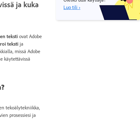
vissä ja kuka
Luo tili ›
en teksti
ovat Adobe
oi teksti
ja
kkialla, missä Adobe
le käytettävissä
n?
en tekoälytekniikka,
vien prosessiesi ja