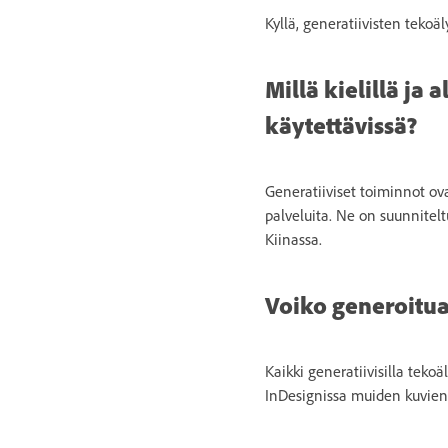
Kyllä, generatiivisten teko
Millä kielillä ja
käytettävissä?
Generatiiviset toiminnot ov
palveluita. Ne on suunnitel
Kiinassa.
Voiko generoitu
Kaikki generatiivisilla teko
InDesignissa muiden kuvien