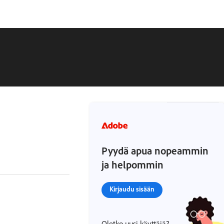
Pyydä apua nopeammin
ja helpommin
Kirjaudu sisään
Oletko uusi käyttäjä?