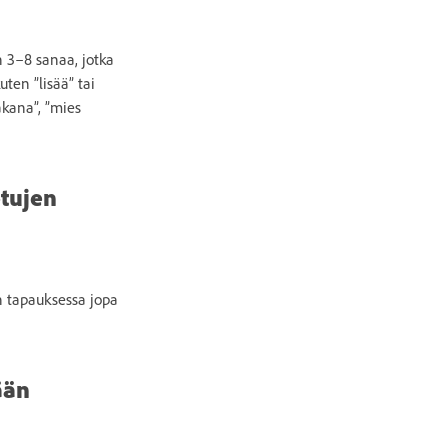
in 3–8 sanaa, jotka
ten ”lisää” tai
akana”, ”mies
otujen
en tapauksessa jopa
ään