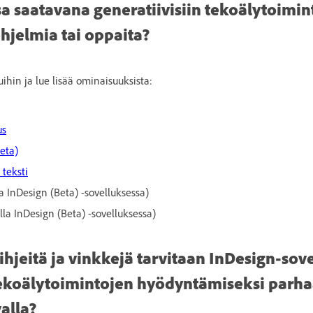
a saatavana generatiivisiin tekoälytoimin
ohjelmia tai oppaita?
uihin ja lue lisää ominaisuuksista:
us
eta)
teksti
a InDesign (Beta) -sovelluksessa)
lla InDesign (Beta) -sovelluksessa)
ihjeitä ja vinkkejä tarvitaan InDesign-sov
tekoälytoimintojen hyödyntämiseksi parha
alla?