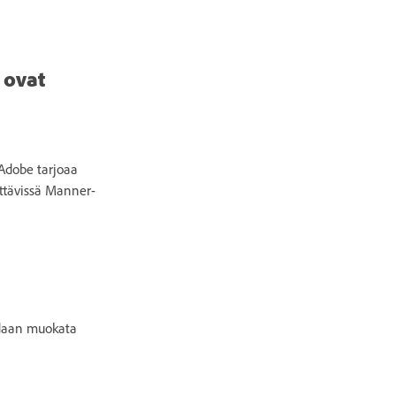
t ovat
 Adobe tarjoaa
ettävissä Manner-
oidaan muokata