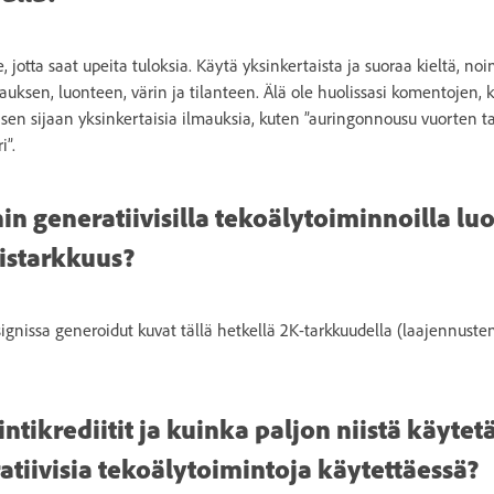
, jotta saat upeita tuloksia. Käytä yksinkertaista ja suoraa kieltä, no
ksen, luonteen, värin ja tilanteen. Älä ole huolissasi komentojen, ku
ä sen sijaan yksinkertaisia ilmauksia, kuten ”auringonnousu vuorten t
i”.
n generatiivisilla tekoälytoiminnoilla lu
istarkkuus?
signissa generoidut kuvat tällä hetkellä 2K-tarkkuudella (laajennust
ntikrediitit ja kuinka paljon niistä käytet
atiivisia tekoälytoimintoja käytettäessä?