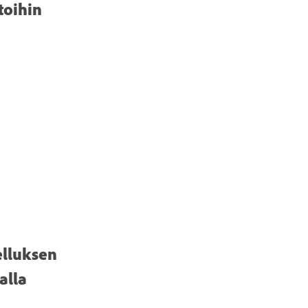
toihin
elluksen
alla