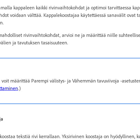
amalla kappaleen kaikki rivinvaihtokohdat ja optimoi tarvittaessa ka
vaihdot voidaan välttää. Kappalekoostajaa käytettäessä sanavälit ovat 
n.
hdolliset rivinvaihtokohdat, arvioi ne ja määrittää niille suhteellis
välien ja tavutuksen tasaisuuteen.
 voit määrittää Parempi välistys- ja Vähemmän tavuviivoja -asetuste
uttaminen
.)
ja
t koostaa tekstiä rivi kerrallaan. Yksirivinen koostaja on hyödyllinen, 