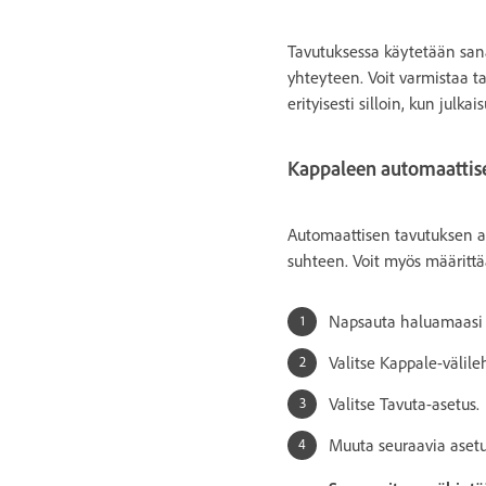
Tavutuksessa käytetään sanas
yhteyteen. Voit varmistaa 
erityisesti silloin, kun jul
Kappaleen automaattis
Automaattisen tavutuksen as
suhteen. Voit myös määrittää,
Napsauta haluamaasi yk
Valitse Kappale-välile
Valitse Tavuta-asetus.
Muuta seuraavia asetu