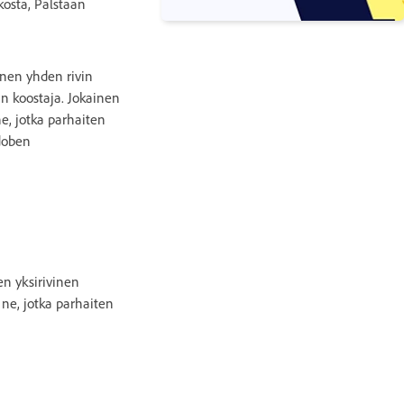
kosta, Palstaan
inen yhden rivin
n koostaja. Jokainen
ne, jotka parhaiten
Adoben
n yksirivinen
ne, jotka parhaiten