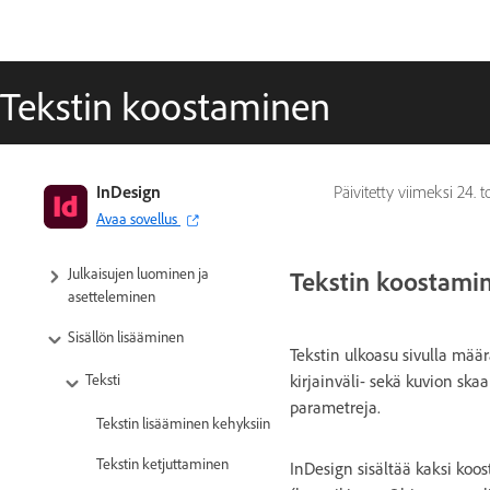
Tekstin koostaminen
InDesignin käyttöopas
InDesign
Päivitetty viimeksi
24. 
Avaa sovellus
Tutustu InDesigniin
Julkaisujen luominen ja
Tekstin koostami
asetteleminen
Sisällön lisääminen
Tekstin ulkoasu sivulla mä
kirjainväli- sekä kuvion ska
Teksti
parametreja.
Tekstin lisääminen kehyksiin
Tekstin ketjuttaminen
InDesign sisältää kaksi koo