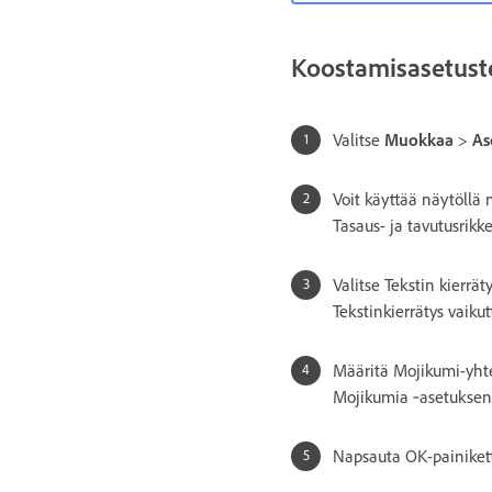
Koostamisasetust
Valitse
Muokkaa
>
As
Voit käyttää näytöllä
Tasaus- ja tavutusrikke
Valitse Tekstin kierrä
Tekstinkierrätys vaiku
Määritä Mojikumi-yhte
Mojikumia ‑asetuksen
Napsauta OK-painiket