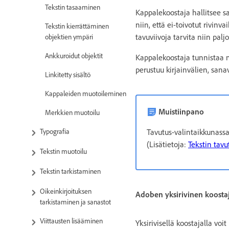
Tekstin tasaaminen
Kappalekoostaja hallitsee s
niin, että ei-toivotut rivin
Tekstin kierrättäminen
tavuviivoja tarvita niin paljo
objektien ympäri
Ankkuroidut objektit
Kappalekoostaja tunnistaa ma
perustuu kirjainvälien, sana
Linkitetty sisältö
Kappaleiden muotoileminen
Muistiinpano
Merkkien muotoilu
Typografia
Tavutus-valintaikkunassa
(Lisätietoja:
Tekstin tav
Tekstin muotoilu
Tekstin tarkistaminen
Oikeinkirjoituksen
Adoben yksirivinen koosta
tarkistaminen ja sanastot
Viittausten lisääminen
Yksirivisellä koostajalla voi