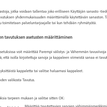
toja, jotka voidaan tallentaa joko erilliseen Käyttäjän sanasto -tied
tavutuksen yhdenmukaisuuden määrittämällä käytettävän sanaston. T
kaisu toimitetaan palveluntarjoajalle tai kun tehdään ryhmätyötä.
en tavutuksen asetusten määrittäminen
etuksissa voit määrittää Parempi välistys- ja Vähemmän tavuviivoja 
 että isolla kirjoitettuja sanoja ja kappaleen viimeistä sanaa ei tavut
sittäistä kappaletta tai valitse haluamasi kappaleet.
hden valikosta Tavutus.
ksia tarpeen mukaan ja valitse sitten OK:
Määrittää tavutettavien sanojen vähimmäismerkkim