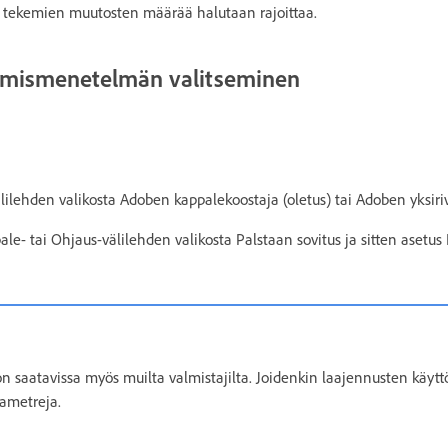
n tekemien muutosten määrää halutaan rajoittaa.
amismenetelmän valitseminen
lilehden valikosta Adoben kappalekoostaja (oletus) tai Adoben yksiri
ale- tai Ohjaus-välilehden valikosta Palstaan sovitus ja sitten asetus 
 saatavissa myös muilta valmistajilta. Joidenkin laajennusten käyttöl
ametreja.