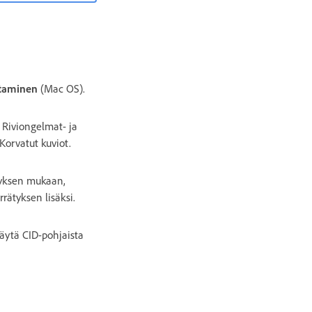
taminen
(Mac OS).
 Riviongelmat- ja
 Korvatut kuviot.
styksen mukaan,
rrätyksen lisäksi.
Käytä CID-pohjaista