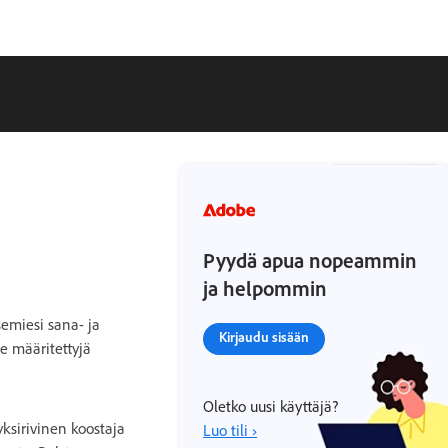
Pyydä apua nopeammin
ja helpommin
semiesi sana- ja
Kirjaudu sisään
ee määritettyjä
Oletko uusi käyttäjä?
ksirivinen koostaja
Luo tili ›