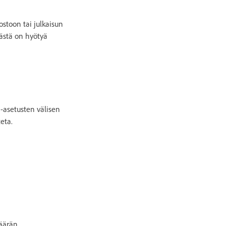
ostoon tai julkaisun
ästä on hyötyä
-asetusten välisen
eta.
äärän.