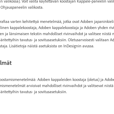
 valikossa). Voit valita käytettävän koostajan Kappale-paneelin vali
i Ohjauspaneelin valikosta.
rafiaa varten kehitettyä menetelmää, jotka ovat Adoben japaninkiel
linen kappalekoostaja, Adoben kappalekoostaja ja Adoben yhden rivi
sen ja länsimaisen tekstin mahdolliset rivinvaihdot ja valitsee niistä 
itettyihin tavutus- ja sovitusasetuksiin. Oletusarvoisesti valitaan 
aja. Lisätietoja näistä asetuksista on InDesignin avussa.
lmät
 koostamismenetelmää: Adoben kappaleiden koostaja (oletus) ja Adobe
smenetelmät arvioivat mahdolliset rivinvaihdot ja valitsevat niistä 
itettyihin tavutus- ja sovitusasetuksiin.