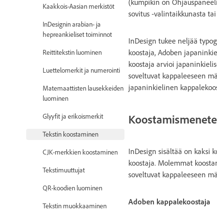
(kumpikin on Ohjauspaneelin
Kaakkois-Aasian merkistöt
sovitus -valintaikkunasta ta
InDesignin arabian- ja
hepreankieliset toiminnot
InDesign tukee neljää typog
koostaja, Adoben japaninkie
Reittitekstin luominen
koostaja arvioi japaninkieli
Luettelomerkit ja numerointi
soveltuvat kappaleeseen määr
japaninkielinen kappalekoost
Matemaattisten lausekkeiden
luominen
Glyyfit ja erikoismerkit
Koostamismenete
Tekstin koostaminen
InDesign sisältää on kaksi
CJK-merkkien koostaminen
koostaja. Molemmat koostami
Tekstimuuttujat
soveltuvat kappaleeseen määr
QR-koodien luominen
Adoben kappalekoostaja
Tekstin muokkaaminen