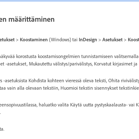
en määrittäminen
etukset
>
Koostaminen
(Windows) tai
InDesign
>
Asetukset
>
Koos
 näkyvää korostusta koostamisongelmien tunnistamiseen valitsemalla
et -asetukset, Mukautettu välistys/parivälistys, Korvatut kirjasimet ja
tys -asetuksista Kohdista kohteen vieressä oleva teksti, Ohita riviväli
ttaa vain alla olevaan tekstiin, Huomioi tekstin sisennykset tekstinkie
ensopivuustilassa, haluatko valita Käytä uutta pystyskaalausta- vai 
.
ta.