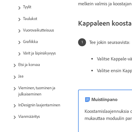
melkein valmis ja koostaja
Tyylit
Taulukot
Kappaleen koost
Vuorovaikutteisuus
Grafiikka
Tee jokin seuraavista:
Värit ja läpinäkyvyys
Valitse Kappale-vä
Etsi ja korvaa
Valitse ensin Kapp
Jaa
Vieminen, tuominen ja
julkaiseminen
Muistiinpano
InDesignin laajentaminen
Koostamislaajennuksia on
Vianmääritys
mukauttaa moduulin par