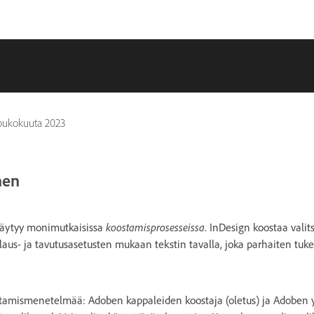
toukokuuta 2023
nen
koostamisprosesseissa
äräytyy monimutkaisissa
. InDesign koostaa valit
alaus- ja tavutusasetusten mukaan tekstin tavalla, joka parhaiten tuk
stamismenetelmää: Adoben kappaleiden koostaja (oletus) ja Adoben y