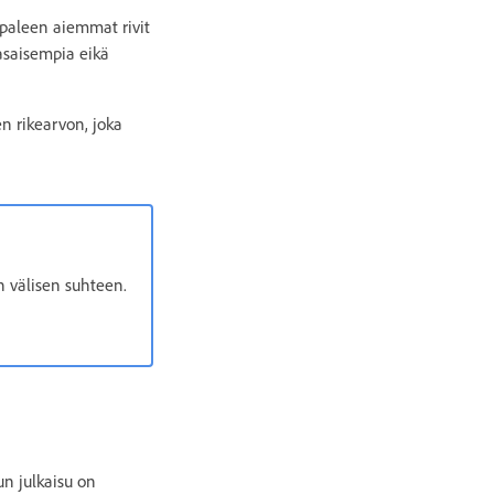
ppaleen aiemmat rivit
tasaisempia eikä
en rikearvon, joka
n välisen suhteen.
kun julkaisu on