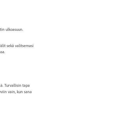
stin ulkoasuun.
älit sekä valitsemasi
ssa.
. Turvallisin tapa
yviin vain, kun sana