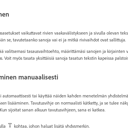
nen
usasetukset vaikuttavat rivien vaakavälistykseen ja sivulla olevan tek
n se, tavutetaanko sanoja vai ei ja mitkä rivivaihdot ovat sallittuja.
ä valitsemasi tasausvaihtoehto, määrittämäsi sanojen ja kirjainten v
 Voit myös tasata yksittäisiä sanoja tasatun tekstin kapeissa palstoi
minen manuaalisesti
tai automaattisesti tai käyttää näiden kahden menetelmän yhdistelmää
jeen
lisääminen. Tavutusvihje on normaalisti kätketty, ja se tulee näk
. Kun sijoitat sanan alkuun tavutusvihjeen, sana ei katkea.
ulla
kohtaa, johon haluat lisätä yhdysmerkin.