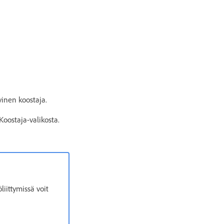
vinen koostaja.
Koostaja-valikosta.
iittymissä voit