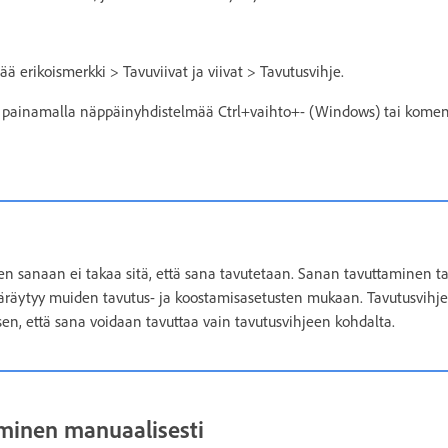
sää erikoismerkki > Tavuviivat ja viivat > Tavutusvihje.
e painamalla näppäinyhdistelmää Ctrl+vaihto+- (Windows) tai kome
n sanaan ei takaa sitä, että sana tavutetaan. Sanan tavuttaminen ta
räytyy muiden tavutus- ja koostamisasetusten mukaan. Tavutusvihj
en, että sana voidaan tavuttaa vain tavutusvihjeen kohdalta.
minen manuaalisesti