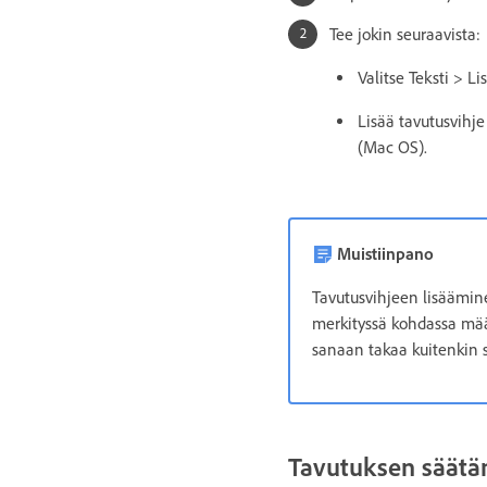
Tee jokin seuraavista:
Valitse Teksti > Li
Lisää tavutusvihj
(Mac OS).
Muistiinpano
Tavutusvihjeen lisäämine
merkityssä kohdassa mää
sanaan takaa kuitenkin s
Tavutuksen säätä