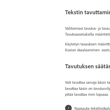
Tekstin tavuttami
Valitsemasi tavutus- ja tasa
Tavutusasetuksilla määritetää
Käytetyn tasauksen määrittä
Kuvion skaalaaminen -asetus.
Tavutuksen säätä
Voit tavuttaa sanoja käsin 
tavutusvih
tavuttaa käsin on
pitää tavuttaa rivin lopussa
Napsauta tekstityökal