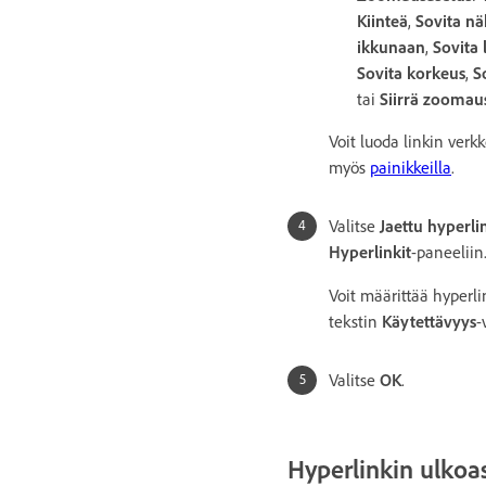
Kiinteä
,
Sovita n
ikkunaan
,
Sovita 
Sovita korkeus
,
S
tai
Siirrä zoomau
Voit luoda linkin verkk
myös
painikkeilla
.
Valitse
Jaettu hyperl
Hyperlinkit
-paneeliin
Voit määrittää hyperli
tekstin
Käytettävyys
-
Valitse
OK
.
Hyperlinkin ulkoa