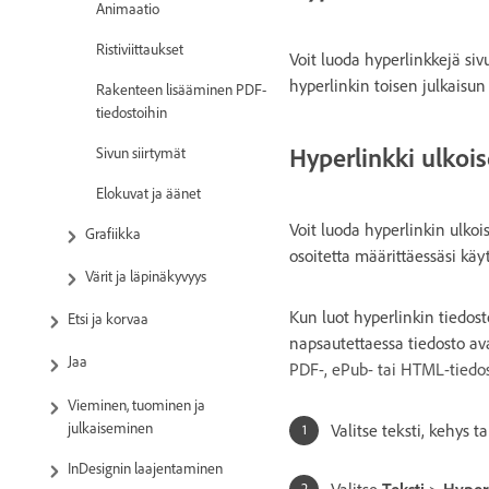
Animaatio
Ristiviittaukset
Voit luoda hyperlinkkejä sivu
hyperlinkin toisen julkaisun
Rakenteen lisääminen PDF-
tiedostoihin
Hyperlinkki ulkois
Sivun siirtymät
Elokuvat ja äänet
Voit luoda hyperlinkin ulkoi
Grafiikka
osoitetta määrittäessäsi käytt
Värit ja läpinäkyvyys
Kun luot hyperlinkin tiedos
Etsi ja korvaa
napsautettaessa tiedosto av
Jaa
PDF-, ePub- tai HTML-tiedo
Vieminen, tuominen ja
julkaiseminen
Valitse teksti, kehys ta
InDesignin laajentaminen