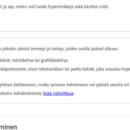
 ja opi, miten voit luoda hyperlinkkejä sekä käyttää niitä.
 joitakin yleisiä termejä ja tietoja, joiden avulla pääset alkuun:
 teksti, tekstikehys tai grafiikkakehys.
hköpostiosoite, sivun tekstiankkuri tai jaettu kohde, joka avautuu hyp
yhteen kohteeseen, mutta samaan kohteeseen voi päästä useista eri 
tekstin kohdetekstistä,
lisää ristiviittaus
.
ominen