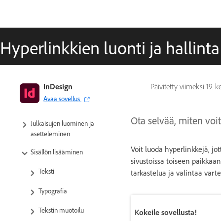
Hyperlinkkien luonti ja hallinta
InDesignin käyttöopas
InDesign
Päivitetty viimeksi
19. 
Avaa sovellus
Tutustu InDesigniin
Ota selvää, miten voit
Julkaisujen luominen ja
asetteleminen
Voit luoda hyperlinkkejä, jot
Sisällön lisääminen
sivustoissa toiseen paikkaa
Teksti
tarkastelua ja valintaa varte
Typografia
Tekstin muotoilu
Kokeile sovellusta!