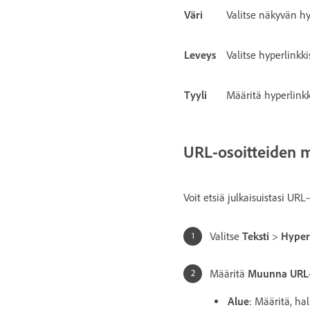
Väri
Valitse näkyvän hy
Leveys
Valitse hyperlink
Tyyli
Määritä hyperlinkk
URL-osoitteiden 
Voit etsiä julkaisuistasi URL
Valitse
Teksti
>
Hyperl
Määritä
Muunna URL-o
Alue
: Määritä, h