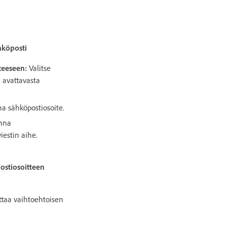
hköposti
teeseen
:
Valitse
i
avattavasta
na sähköpostiosoite.
Anna
iestin aihe.
ostiosoitteen
ittaa vaihtoehtoisen