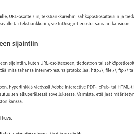
ille, URL-osoitteisiin, tekstiankkureihin, sähköpostiosoitteisiin ja tiedo
 sivulle tai tekstiankkuriin, vie InDesign-tiedostot samaan kansioon.
een sijaintiin
seen sijaintiin, kuten URL-osoitteeseen, tiedostoon tai sähköpostiosoi
ää mitä tahansa Internet-resurssiprotokollaa: http://, file://, ftp:// ta
toon, hyperlinkkiä viedyssä Adobe Interactive PDF-, ePub- tai HTML-t
autuu sen alkuperäisessä sovelluksessa.
Varmista, että jaat määritety
ston kanssa.
i kuva.