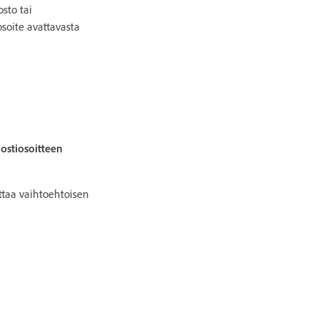
osto tai
soite avattavasta
ostiosoitteen
ittaa vaihtoehtoisen