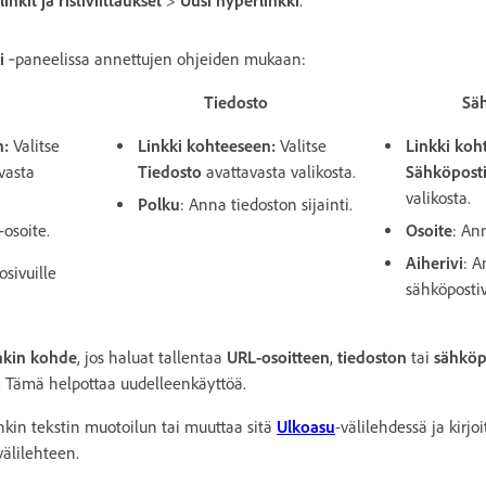
inkit ja ristiviittaukset
>
Uusi hyperlinkki
.
i
‑paneelissa annettujen ohjeiden mukaan:
Tiedosto
Sä
n
:
Valitse
Linkki kohteeseen
:
Valitse
Linkki koh
vasta
Tiedosto
avattavasta valikosta.
Sähköpost
valikosta.
Polku
: Anna tiedoston sijainti.
osoite.
Osoite
: An
Aiherivi
: 
osivuille
sähköpostiv
inkin kohde
, jos haluat tallentaa
URL-osoitteen
,
tiedoston
tai
sähköp
. Tämä helpottaa uudelleenkäyttöä.
nkin tekstin muotoilun tai muuttaa sitä
Ulkoasu
-välilehdessä ja kirjo
välilehteen.