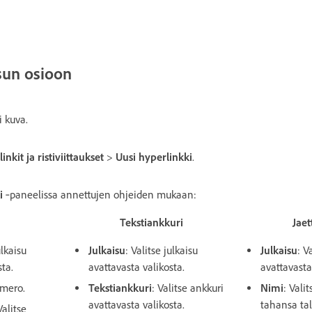
isun osioon
i kuva.
inkit ja ristiviittaukset
>
Uusi hyperlinkki
.
i
‑paneelissa annettujen ohjeiden mukaan:
Tekstiankkuri
Jae
ulkaisu
Julkaisu
: Valitse julkaisu
Julkaisu
: V
sta.
avattavasta valikosta.
avattavasta
umero.
Tekstiankkuri
: Valitse ankkuri
Nimi
: Vali
avattavasta valikosta.
tahansa ta
Valitse