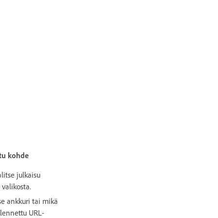
ttu kohde
alitse julkaisu
 valikosta.
tse ankkuri tai mikä
llennettu URL-