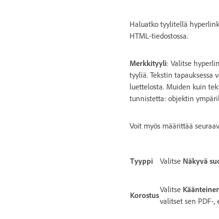
Haluatko tyylitellä hyperlink
HTML-tiedostossa.
Merkkityyli
: Valitse hyperl
tyyliä. Tekstin tapauksessa v
luettelosta. Muiden kuin tek
tunnistetta: objektin ympäril
Voit myös määrittää seuraav
Tyyppi
Valitse
Näkyvä su
Valitse
Käänteine
Korostus
valitset sen PDF-,