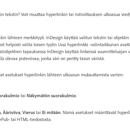
in tekstin? Voit muuttaa hyperlinkin tai ristiviittauksen ulkoasua vied
inkin lähteen merkkityyli. InDesign käyttää valitun tekstin tai objekti
oit helposti valita toisen tyylin Uusi hyperlinkki -valintaikkunan avatt
stiobjektien tapauksessa InDesign käyttää linkeissä suunnitteluajan v
lä olevaa pisteviivaa, jonka väri on peritty tason väristä.
at asetukset hyperlinkin lähteen ulkoasun mukauttamista varten:
orakulmio
tai
Näkymätön suorakulmio
.
n
,
Ääriviiva
,
Vierus
tai
Ei mitään
. Nämä asetukset määrittävät hyperl
 ePub- tai HTML-tiedostosta.