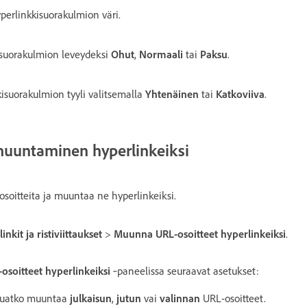
perlinkkisuorakulmion väri.
kisuorakulmion leveydeksi
Ohut
,
Normaali
tai
Paksu
.
isuorakulmion tyyli valitsemalla
Yhtenäinen
tai
Katkoviiva
.
muuntaminen hyperlinkeiksi
-osoitteita ja muuntaa ne hyperlinkeiksi.
inkit ja ristiviittaukset
>
Muunna URL-osoitteet hyperlinkeiksi
.
soitteet hyperlinkeiksi
‑paneelissa seuraavat asetukset:
aluatko muuntaa
julkaisun
,
jutun
vai
valinnan
URL-osoitteet.