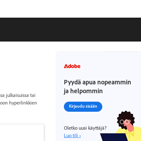
Pyydä apua nopeammin
ja helpommin
sa julkaisuissa tai
toon hyperlinkkien
Kirjaudu sisään
Oletko uusi käyttäjä?
Luo tili ›