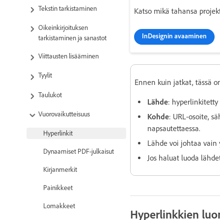
Tekstin tarkistaminen
Katso mikä tahansa projekti
Oikeinkirjoituksen
InDesignin avaaminen
tarkistaminen ja sanastot
Viittausten lisääminen
Tyylit
Ennen kuin jatkat, tässä on
Taulukot
Lähde
: hyperlinkitetty
Vuorovaikutteisuus
Kohde
: URL-osoite, sä
napsautettaessa.
Hyperlinkit
Lähde voi johtaa vain 
Dynaamiset PDF-julkaisut
Jos haluat luoda lähde
Kirjanmerkit
Painikkeet
Lomakkeet
Hyperlinkkien lu