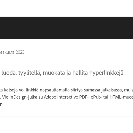
kesäkuuta 2023
 luoda, tyylitellä, muokata ja hallita hyperlinkkejä.
ta katsoja voi linkkiä napsauttamalla siirtyä samassa julkaisussa, muis
n. Vie InDesign-julkaisu Adobe Interactive PDF-, ePub- tai HTML-muo
n.