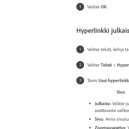
Valitse
OK
.
Hyperlinkki julka
Valitse teksti, kehys ta
Valitse
Teksti
>
Hyperl
Toimi
Uusi hyperlinkk
Sivu
Julkaisu
:
Valitse j
avattavasta valiko
Sivu
: Anna sivun
Zoomausasetus
: 