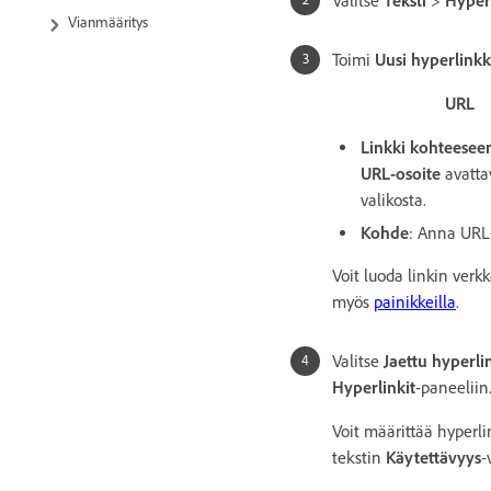
Valitse
Teksti
>
Hyperl
Vianmääritys
Toimi
Uusi hyperlinkk
URL
Linkki kohteesee
URL-osoite
avatta
valikosta.
Kohde
: Anna URL-
Voit luoda linkin verkk
myös
painikkeilla
.
Valitse
Jaettu hyperl
Hyperlinkit
-paneeliin
Voit määrittää hyperli
tekstin
Käytettävyys
-