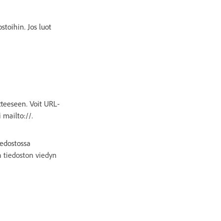
stoihin. Jos luot
tteeseen. Voit URL-
i mailto://.
iedostossa
n tiedoston viedyn