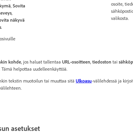
osoite, tied
äkymä
,
Sovita
sähköpostio
leveys
,
valikosta.
ovita näkyvä
s
.
osivuille
inkin kohde
, jos haluat tallentaa
URL-osoitteen
,
tiedoston
tai
sähköp
. Tämä helpottaa uudelleenkäyttöä.
nkin tekstin muotoilun tai muuttaa sitä
Ulkoasu
-välilehdessä ja kirjo
välilehteen.
sun asetukset