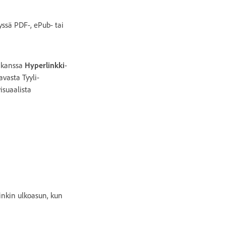
yssä PDF-, ePub- tai
n kanssa
Hyperlinkki
-
avasta Tyyli-
isuaalista
inkin ulkoasun, kun