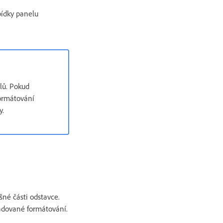
bídky panelu
ylů. Pokud
formátování
y.
šné části odstavce.
adované formátování.