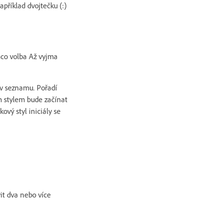
příklad dvojtečku (:)
mco volba Až vyjma
ů v seznamu. Pořadí
m stylem bude začínat
ový styl iniciály se
vit dva nebo více