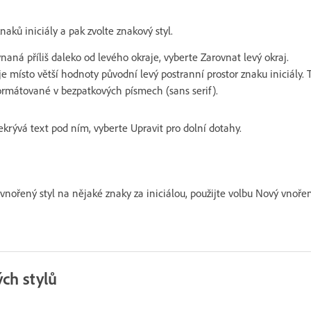
naků iniciály a pak zvolte znakový styl.
vnaná příliš daleko od levého okraje, vyberte Zarovnat levý okraj.
je místo větší hodnoty původní levý postranní prostor znaku iniciály.
formátované v bezpatkových písmech (sans serif).
ekrývá text pod ním, vyberte Upravit pro dolní dotahy.
vnořený styl na nějaké znaky za iniciálou, použijte volbu Nový vnořen
ch stylů