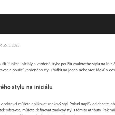
no
25. 5. 2023
oužití funkce Iniciály a vnořené styly: použití znakového stylu na inic
tavce a použití vnořeného stylu řádků na jeden nebo více řádků v ods
ého stylu na iniciálu
v odstavci můžete aplikovat znakový styl. Pokud například chcete, ab
tek odstavce, můžete definovat znakový styl s těmito atributy. Pak mů