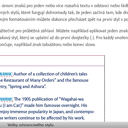
 úrovni znaků pro jeden nebo více rozsahů textu v odstavci nebo řád
ených stylů, které fungují dohromady tak, že jeden začíná tam, kde dr
ným formátováním můžete dokonce přecházet zpět na první styl v po
užitečné pro průběžná záhlaví. Můžete například aplikovat jeden znak
kový styl, který se uplatní až do první dvojtečky (:). Pro každý vnoře
končuje, například znak tabulátoru nebo konec slova.