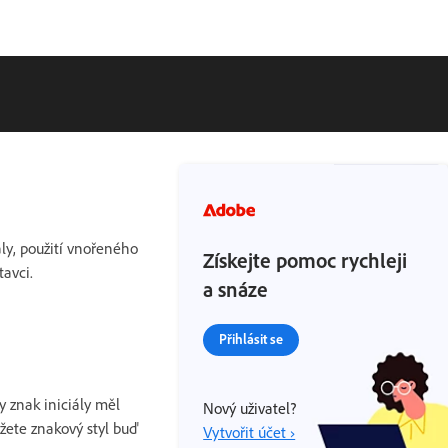
iály, použití vnořeného
Získejte pomoc rychleji
tavci.
a snáze
Přihlásit se
y znak iniciály měl
Nový uživatel?
žete znakový styl buď
Vytvořit účet ›