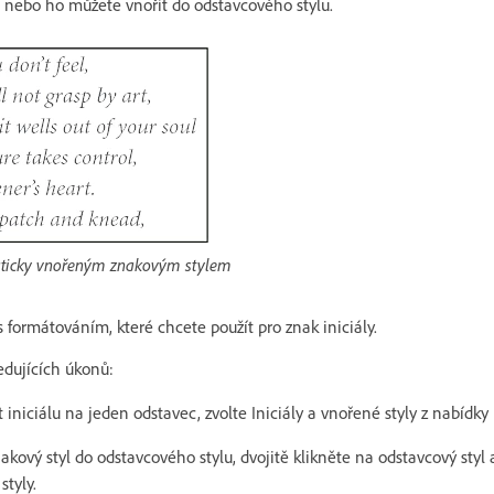
 nebo ho můžete vnořit do odstavcového stylu.
aticky vnořeným znakovým stylem
s formátováním, které chcete použít pro znak iniciály.
edujících úkonů:
t iniciálu na jeden odstavec, zvolte Iniciály a vnořené styly z nabídk
nakový styl do odstavcového stylu, dvojitě klikněte na odstavcový styl 
styly.