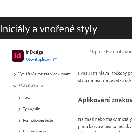
Iniciály a vnořené styly
Příručka uživatele aplikace InDesign
InDesign
Naposledy aktualizová
Otevřít aplikaci
Seznámení se s aplikací InDesign
Existují tři hlavní způsoby p
Vytváření a rozvržení dokumentů
stylu na text na začátku ods
Přidání obsahu
Text
Aplikování znakov
Typografie
Na znak nebo znaky iniciály 
Formátování textu
jinou barvu a písmo než zby
Kontrola textu