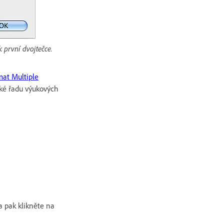
 první dvojtečce.
mat Multiple
aké řadu výukových
 a pak klikněte na