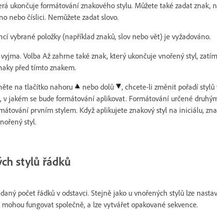
erá ukončuje formátování znakového stylu. Můžete také zadat znak, na
no nebo číslici. Nemůžete zadat slovo.
ancí vybrané položky (například znaků, slov nebo vět) je vyžadováno.
 vyjma. Volba Až zahrne také znak, který ukončuje vnořený styl, zatí
naky před tímto znakem.
kněte na tlačítko nahoru
nebo dolů
, chcete-li změnit pořadí styl
dí, v jakém se bude formátování aplikovat. Formátování určené druhý
mátování prvním stylem. Když aplikujete znakový styl na iniciálu, znak
nořený styl.
ch stylů řádků
adaný počet řádků v odstavci. Stejně jako u vnořených stylů lze nasta
é mohou fungovat společně, a lze vytvářet opakované sekvence.