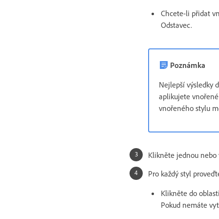
Chcete-li přidat v
Odstavec.
Poznámka
Nejlepší výsledky 
aplikujete vnořené
vnořeného stylu mo
Klikněte jednou nebo 
Pro každý styl proveďt
Klikněte do oblast
Pokud nemáte vytv