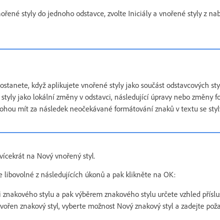
nořené styly do jednoho odstavce, zvolte Iniciály a vnořené styly z na
dostanete, když aplikujete vnořené styly jako součást odstavcových st
 styly jako lokální změny v odstavci, následující úpravy nebo změny 
hou mít za následek neočekávané formátování znaků v textu se styl
vícekrát na Nový vnořený styl.
e libovolné z následujících úkonů a pak klikněte na OK:
i znakového stylu a pak výběrem znakového stylu určete vzhled příslu
ořen znakový styl, vyberte možnost Nový znakový styl a zadejte pož