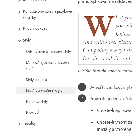
přímo aplikovat na odstavec
Kontrola pravopisu a jazykové
slovníky
Přidání odkazů
Styly
Odstavcové a znakové styly
Mapování, export a správa
stylů
Iniciála formátovaná autom
Styly objektů
Vytvořte znakový styl 
Iniciály a vnořené styly
Proveďte jeden z násl
Práce se styly
Chcete-li aplikova
Proklad
Chcete-li vnořit z
Tabulky
Iniciály a vnořené 