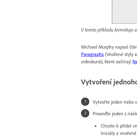
V tomto příkladu formátuje zn
Michael Murphy napsal člá
Paragraphs
(Vnořené styly a
videokurzů, které začínají
Ne
Vytvoření jednoho
Vytvořte jeden nebo ví
Proveďte jeden z násl
Chcete-li přidat v
Iniciály a vnořené 