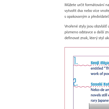
Můžete určit formátování na
vytvořit dva nebo více vnoř
s opakovaným a předvídatel
Vnořené styly jsou obzvlášť 
písmeno odstavce a další zna
definovat znak, který styl u