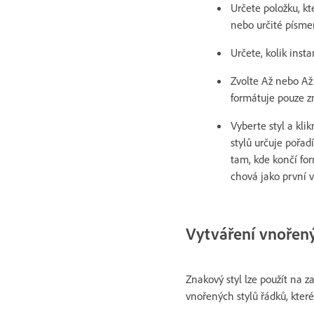
Určete položku, kt
nebo určité písme
Určete, kolik inst
Zvolte Až nebo Až
formátuje pouze z
Vyberte styl a kli
stylů určuje pořa
tam, kde končí for
chová jako první v
Vytváření vnořený
Znakový styl lze použít na z
vnořených stylů řádků, kter