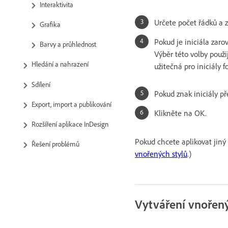
Interaktivita
Určete počet řádků a z
Grafika
Pokud je iniciála zaro
Barvy a průhlednost
Výběr této volby použi
Hledání a nahrazení
užitečná pro iniciály 
Sdílení
Pokud znak iniciály př
Export, import a publikování
Klikněte na OK.
Rozšíření aplikace InDesign
Pokud chcete aplikovat jiný 
Řešení problémů
vnořených stylů
.)
Vytváření vnořený