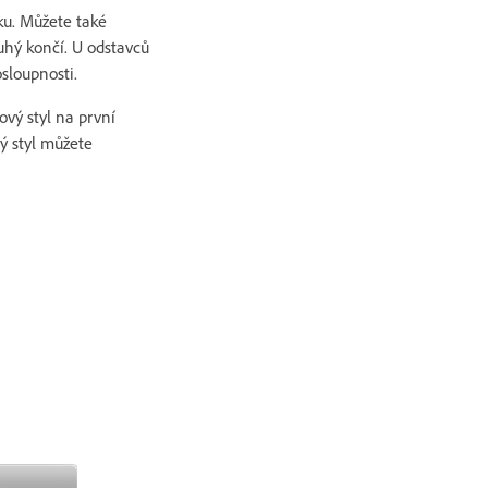
ku. Můžete také
uhý končí. U odstavců
sloupnosti.
ový styl na první
ný styl můžete