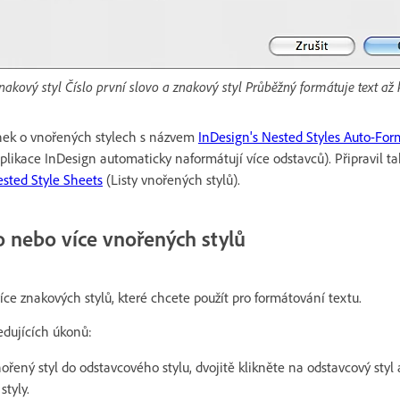
akový styl Číslo první slovo a znakový styl Průběžný formátuje text až k
nek o vnořených stylech s názvem
InDesign's Nested Styles Auto-For
plikace InDesign automaticky naformátují více odstavců). Připravil t
sted Style Sheets
(Listy vnořených stylů).
 nebo více vnořených stylů
ce znakových stylů, které chcete použít pro formátování textu.
edujících úkonů:
nořený styl do odstavcového stylu, dvojitě klikněte na odstavcový styl
styly.