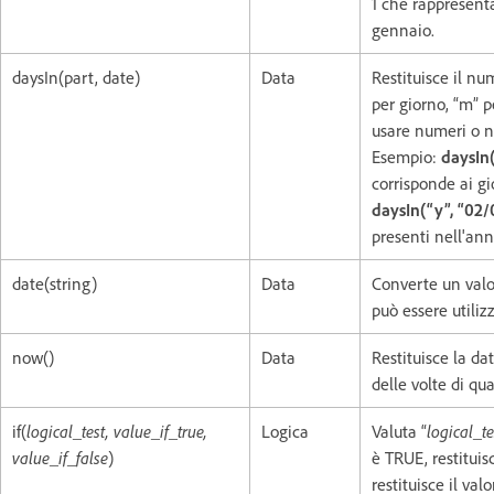
1 che rappresenta 
gennaio.
daysIn(part, date)
Data
Restituisce il nu
per giorno, “m” p
usare numeri o 
Esempio:
daysIn(
corrisponde ai g
daysIn(“y”, “02/
presenti nell'ann
date(string)
Data
Converte un valo
può essere utilizz
now()
Data
Restituisce la dat
delle volte di qu
if(
logical_test, value_if_true,
Logica
Valuta “
logical_te
value_if_false
)
è TRUE, restituisc
restituisce il valo