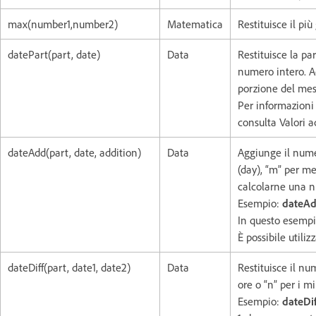
max(number1,number2)
Matematica
Restituisce il pi
datePart(part, date)
Data
Restituisce la p
numero intero. 
porzione del mes
Per informazioni s
consulta Valori ac
dateAdd(part, date, addition)
Data
Aggiunge il numer
(day), “m” per m
calcolarne una n
Esempio:
dateAdd
In questo esempio
È possibile utiliz
dateDiff(part, date1, date2)
Data
Restituisce il num
ore o “n” per i m
Esempio:
dateDif