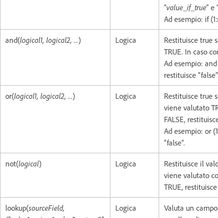
“
value_if_true
” e 
Ad esempio: if (1>
and(
logical1, logical2, ...
)
Logica
Restituisce true 
TRUE. In caso cont
Ad esempio: and (
restituisce “false”
or(
logical1, logical2, ...
)
Logica
Restituisce true s
viene valutato TR
FALSE, restituisce
Ad esempio: or (1>
“false”.
not(
logical
)
Logica
Restituisce il val
viene valutato c
TRUE, restituisce 
lookup(
sourceField,
Logica
Valuta un campo di