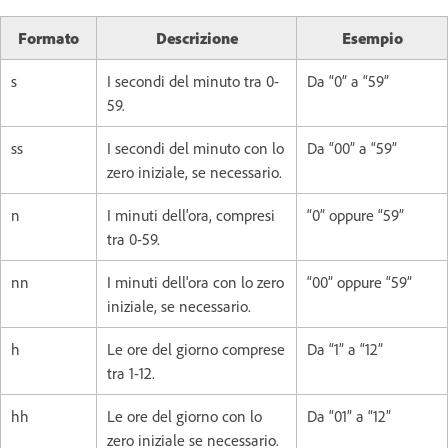
Formato
Descrizione
Esempio
s
I secondi del minuto tra 0-
Da “0” a “59”
59.
ss
I secondi del minuto con lo
Da “00” a “59”
zero iniziale, se necessario.
n
I minuti dell'ora, compresi
“0” oppure “59”
tra 0-59.
nn
I minuti dell'ora con lo zero
“00” oppure “59”
iniziale, se necessario.
h
Le ore del giorno comprese
Da “1” a “12”
tra 1-12.
hh
Le ore del giorno con lo
Da “01” a “12”
zero iniziale se necessario.