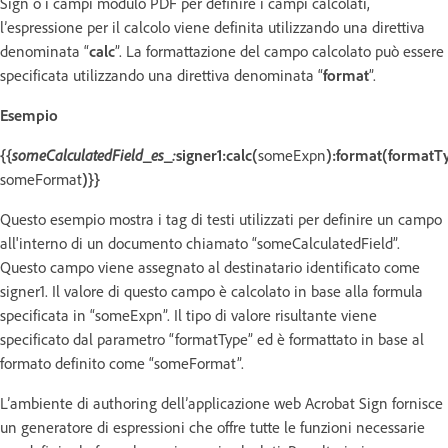
Sign o i campi modulo PDF per definire i campi calcolati,
l’espressione per il calcolo viene definita utilizzando una direttiva
denominata “
calc
”. La formattazione del campo calcolato può essere
specificata utilizzando una direttiva denominata “
format
”.
Esempio
{{
someCalculatedField_es_:
signer1:calc(
someExpn
):format(formatT
someFormat
)}}
Questo esempio mostra i tag di testi utilizzati per definire un campo
all'interno di un documento chiamato “someCalculatedField”.
Questo campo viene assegnato al destinatario identificato come
signer1. Il valore di questo campo è calcolato in base alla formula
specificata in “someExpn”. Il tipo di valore risultante viene
specificato dal parametro “formatType” ed è formattato in base al
formato definito come “someFormat”.
L’ambiente di authoring dell’applicazione web Acrobat Sign fornisce
un generatore di espressioni che offre tutte le funzioni necessarie