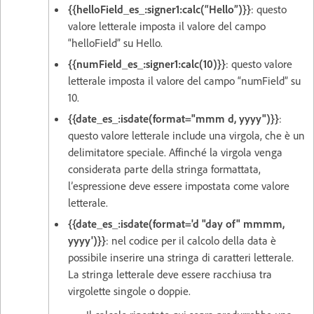
{{helloField_es_:signer1:calc(“Hello”)}}
: questo
valore letterale imposta il valore del campo
“helloField” su Hello.
{{numField_es_:signer1:calc(10)}}
: questo valore
letterale imposta il valore del campo “numField” su
10.
{{date_es_:isdate(format="mmm d, yyyy")}}
:
questo valore letterale include una virgola, che è un
delimitatore speciale. Affinché la virgola venga
considerata parte della stringa formattata,
l’espressione deve essere impostata come valore
letterale.
{{date_es_:isdate(format='d "day of" mmmm,
yyyy')}}
: nel codice per il calcolo della data è
possibile inserire una stringa di caratteri letterale.
La stringa letterale deve essere racchiusa tra
virgolette singole o doppie.