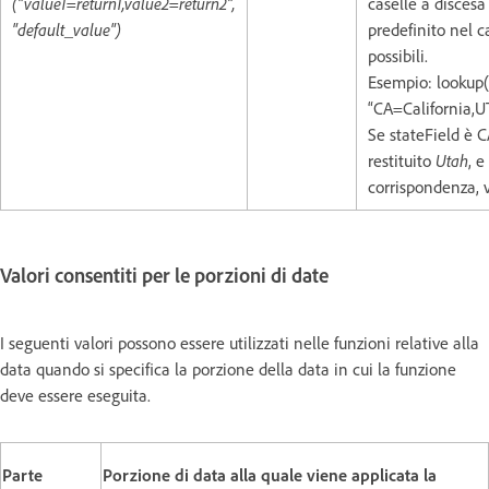
("value1=return1,value2=return2",
caselle a discesa
"default_value")
predefinito nel c
possibili.
Esempio: lookup(
“CA=California,
Se stateField è C
restituito
Utah
, 
corrispondenza, v
Valori consentiti per le porzioni di date
I seguenti valori possono essere utilizzati nelle funzioni relative alla
data quando si specifica la porzione della data in cui la funzione
deve essere eseguita.
Parte
Porzione di data alla quale viene applicata la