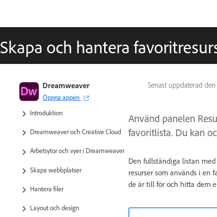
Skapa och hantera favoritresu
Användarhandbok för
Dreamweaver
Senast uppdaterad de
Dreamweaver
Öppna appen
Introduktion
Använd panelen Resurs
favoritlista. Du kan 
Dreamweaver och Creative Cloud
Arbetsytor och vyer i Dreamweaver
Den fullständiga listan med a
Skapa webbplatser
resurser som används i en f
de är till för och hitta dem 
Hantera filer
Layout och design