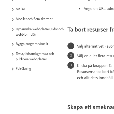
Ange en URL-adres
Mallar
Mobiler och flera skärmar
Ta bort resurser fr
Dynamiska webbplatser, sidor och
webbformulär
Bygga program visuellt
Välj alternativet Favo
Testa, förhandsgranska och
Välj en eller flera resu
publicera webbplatser
Klicka på knappen Ta 
Felsökning
Resurserna tas bort fr
och allt dess innehåll 
Skapa ett smeknam