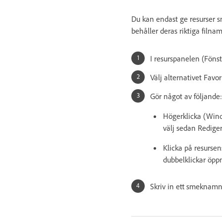
Du kan endast ge resurser sm
behåller deras riktiga filna
I resurspanelen (Fönst
Välj alternativet Favo
Gör något av följande:
Högerklicka (Wind
välj sedan Redig
Klicka på resurse
dubbelklickar öppn
Skriv in ett smeknamn