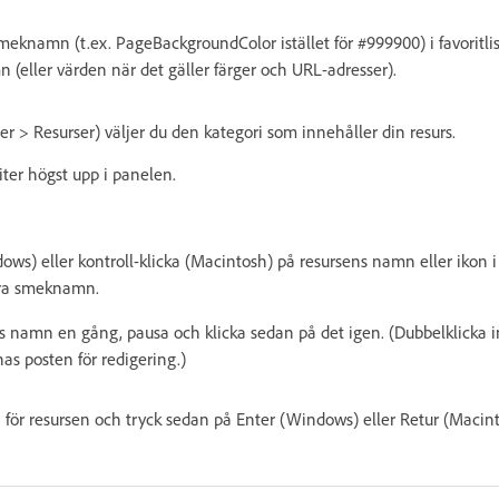
eknamn (t.ex. PageBackgroundColor istället för #999900) i favoritlis
mn (eller värden när det gäller färger och URL-adresser).
er > Resurser) väljer du den kategori som innehåller din resurs.
riter högst upp i panelen.
ows) eller kontroll-klicka (Macintosh) på resursens namn eller ikon 
era smeknamn.
ns namn en gång, pausa och klicka sedan på det igen. (Dubbelklicka 
as posten för redigering.)
 för resursen och tryck sedan på Enter (Windows) eller Retur (Macint