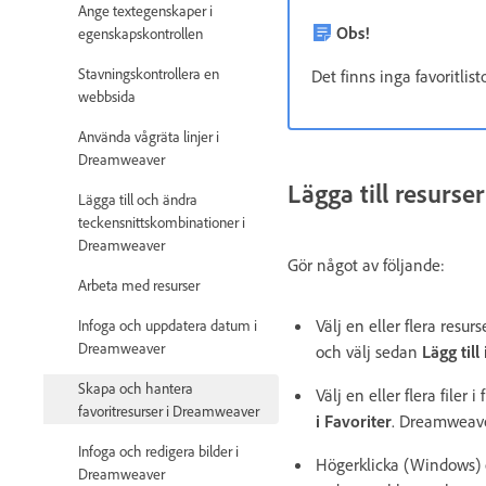
Ange textegenskaper i
Obs!
egenskapskontrollen
Stavningskontrollera en
Det finns inga favoritlist
webbsida
Använda vågräta linjer i
Dreamweaver
Lägga till resurser 
Lägga till och ändra
teckensnittskombinationer i
Dreamweaver
Gör något av följande:
Arbeta med resurser
Välj en eller flera resur
Infoga och uppdatera datum i
Dreamweaver
och välj sedan
Lägg till
Skapa och hantera
Välj en eller flera filer
favoritresurser i Dreamweaver
i Favoriter
. Dreamweaver
Infoga och redigera bilder i
Högerklicka (Windows) e
Dreamweaver