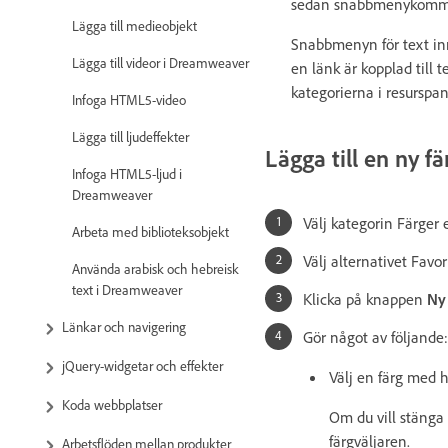
sedan snabbmenykommando
Lägga till medieobjekt
Snabbmenyn för text inne
Lägga till videor i Dreamweaver
en länk är kopplad till
kategorierna i resurspa
Infoga HTML5-video
Lägga till ljudeffekter
Lägga till en ny fä
Infoga HTML5-ljud i
Dreamweaver
Välj kategorin Färger 
Arbeta med biblioteksobjekt
Välj alternativet Favo
Använda arabisk och hebreisk
text i Dreamweaver
Klicka på knappen
Ny 
Länkar och navigering
Gör något av följande:
jQuery-widgetar och effekter
Välj en färg med 
Koda webbplatser
Om du vill stänga f
färgväljaren.
Arbetsflöden mellan produkter