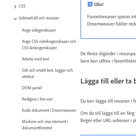
Obs!
CSS
Favoritresurser sparas int
Sidinnehåll och resurser
Dreamweaver håller reda p
Ange sidegenskaper
Ange CSS-rubrikegenskaper och
CSS-länkegenskaper
De flesta åtgärder i resursp
Arbeta med text
bara kan utföra i favoritlista
Sök och ersätt text, taggar och
attribut
Lägga till eller ta
DOM-panel
Redigera i live-vyn
Du kan lägga till resurser i f
Koda dokument i Dreamweaver
Om du vill lägga till en färg
färger eller URL-adresser i 
Markera och visa element i
dokumentfönstret