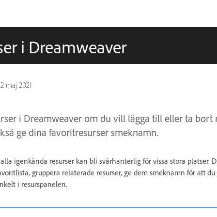
rser i Dreamweaver
n
2 maj 2021
er i Dreamweaver om du vill lägga till eller ta bort r
också ge dina favoritresurser smeknamn.
lla igenkända resurser kan bli svårhanterlig för vissa stora platser. D
avoritlista, gruppera relaterade resurser, ge dem smeknamn för att 
enkelt i resurspanelen.