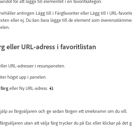
t för att lägga till elementet i en favoritkategori.
håller antingen Lägg till i Färgfavoriter eller Lägg till i URL-favori
 texten eller ej. Du kan bara lägga till de element som överensstämm
nelen.
rg eller URL-adress i favoritlistan
eller URL-adresser i resurspanelen.
riter högst upp i panelen.
färg
eller Ny URL-adress
.
hjälp av färgväljaren och ge sedan färgen ett smeknamn om du vill.
ärgväljaren utan att välja färg trycker du på Esc eller klickar på det g