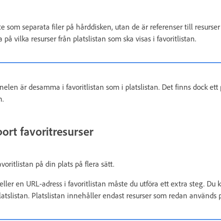
e som separata filer på hårddisken, utan de är referenser till resurser 
å vilka resurser från platslistan som ska visas i favoritlistan.
anelen är desamma i favoritlistan som i platslistan. Det finns dock ett
n.
 bort favoritresurser
avoritlistan på din plats på flera sätt.
 eller en URL-adress i favoritlistan måste du utföra ett extra steg. Du k
platslistan. Platslistan innehåller endast resurser som redan används 