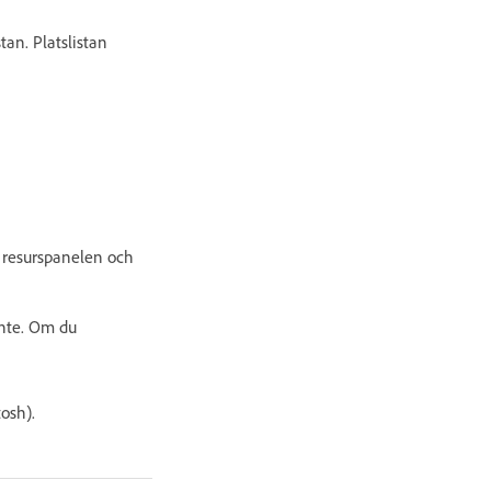
tan. Platslistan
i resurspanelen och
inte. Om du
osh).