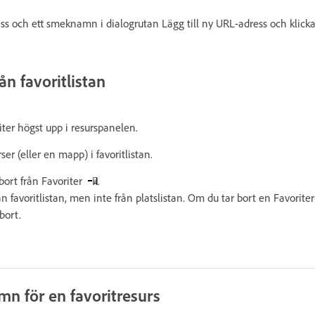
s och ett smeknamn i dialogrutan Lägg till ny URL-adress och klick
ån favoritlistan
riter högst upp i resurspanelen.
rser (eller en mapp) i favoritlistan.
bort från Favoriter
.
ån favoritlistan, men inte från platslistan. Om du tar bort en Favori
bort.
n för en favoritresurs