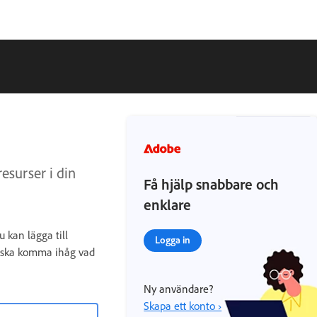
esurser i din
Få hjälp snabbare och
enklare
u kan lägga till
Logga in
du ska komma ihåg vad
Ny användare?
Skapa ett konto ›