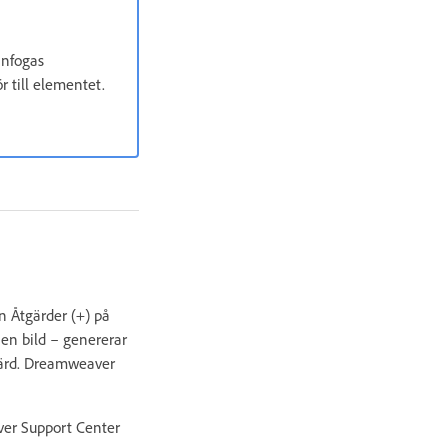
infogas
r till elementet.
n Åtgärder (+) på
en bild – genererar
tgärd. Dreamweaver
ver Support Center