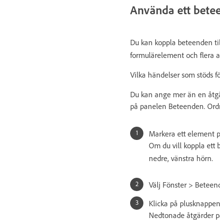
Använda ett bete
Du kan koppla beteenden till
formulärelement och flera
Vilka händelser som stöds f
Du kan ange mer än en åtgär
på panelen Beteenden. Ord
Markera ett element på
Om du vill koppla ett 
nedre, vänstra hörn.
Välj Fönster > Beteen
Klicka på plusknappen
Nedtonade åtgärder på