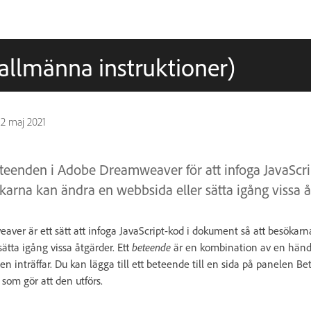
allmänna instruktioner)
n
2 maj 2021
teenden i Adobe Dreamweaver för att infoga JavaScri
arna kan ändra en webbsida eller sätta igång vissa å
er är ett sätt att infoga JavaScript-kod i dokument så att besökar
sätta igång vissa åtgärder. Ett
beteende
är en kombination av en händ
n inträffar. Du kan lägga till ett beteende till en sida på panelen 
som gör att den utförs.