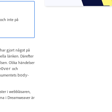
 och inte på
har gjort något på
ella länken. Därefter
lsen. Olika händelser
och
eOver
okumentets
-
body
nster i webbläsaren,
erna i Dreamweaver är