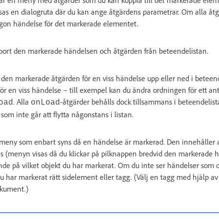
visas en dialogruta där du kan ange åtgärdens parametrar. Om alla åt
ågon händelse för det markerade elementet.
 bort den markerade händelsen och åtgärden från beteendelistan.
r den markerade åtgärden för en viss händelse upp eller ned i beteen
ör en viss händelse – till exempel kan du ändra ordningen för ett an
. Alla
-åtgärder behålls dock tillsammans i beteendelist
oad
onLoad
som inte går att flytta någonstans i listan.
meny som enbart syns då en händelse är markerad. Den innehåller 
ses (menyn visas då du klickar på pilknappen bredvid den markerade
nde på vilket objekt du har markerat. Om du inte ser händelser som d
 du har markerat rätt sidelement eller tagg. (Välj en tagg med hjälp a
Dokument.)