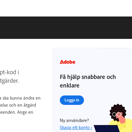
pt-kod i
Få hjälp snabbare och
tgärder.
enklare
na ska kunna ändra en
Logga in
else och en åtgärd
Beteenden. Ange en
Ny användare?
Skapa ett konto ›