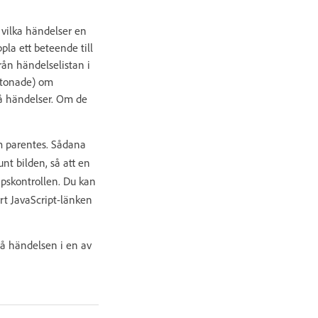
 vilka händelser en
pla ett beteende till
ån händelselistan i
dtonade) om
på händelser. Om de
m parentes. Sådana
unt bilden, så att en
pskontrollen. Du kan
rt JavaScript-länken
på händelsen i en av