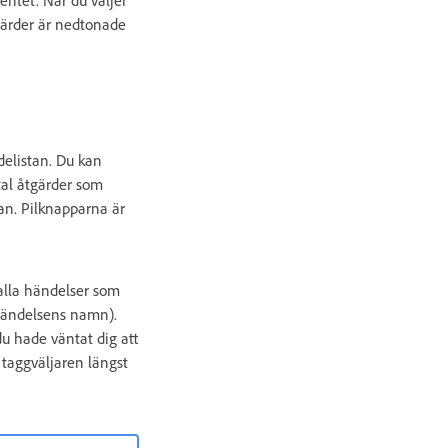
gärder är nedtonade
delistan. Du kan
tal åtgärder som
an. Pilknapparna är
alla händelser som
 händelsens namn).
u hade väntat dig att
v taggväljaren längst