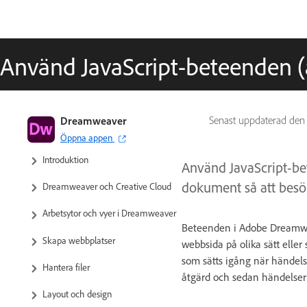
Använd JavaScript-beteenden (
Användarhandbok för
Dreamweaver
Senast uppdaterad de
Dreamweaver
Öppna appen
Introduktion
Använd JavaScript-be
dokument så att besök
Dreamweaver och Creative Cloud
Arbetsytor och vyer i Dreamweaver
Beteenden i Adobe Dreamweav
Skapa webbplatser
webbsida på olika sätt eller 
som sätts igång när händelse
Hantera filer
åtgärd och sedan händelser 
Layout och design