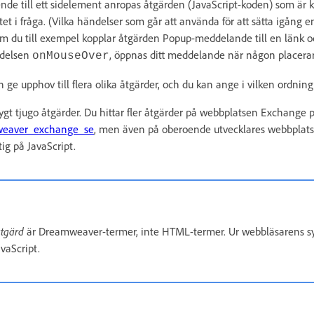
ende till ett sidelement anropas åtgärden (JavaScript-koden) som är k
et i fråga. (Vilka händelser som går att använda för att sätta igång en
m du till exempel kopplar åtgärden Popup-meddelande till en länk o
ndelsen
, öppnas ditt meddelande när någon placera
onMouseOver
e upphov till flera olika åtgärder, och du kan ange i vilken ordning 
t tjugo åtgärder. Du hittar fler åtgärder på webbplatsen Exchange 
eaver_exchange_se
, men även på oberoende utvecklares webbplatse
ig på JavaScript.
tgärd
är Dreamweaver-termer, inte HTML-termer. Ur webbläsarens sy
avaScript.