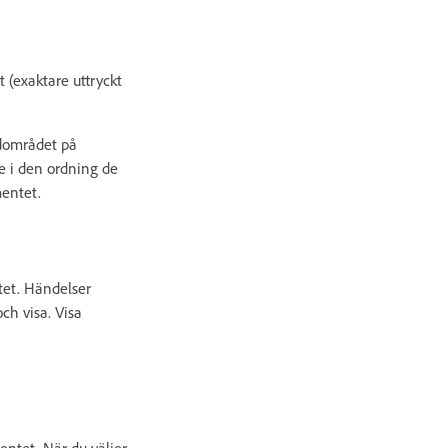
 (exaktare uttryckt
udområdet på
e i den ordning de
mentet.
tet. Händelser
och visa. Visa
ntet. När du väljer