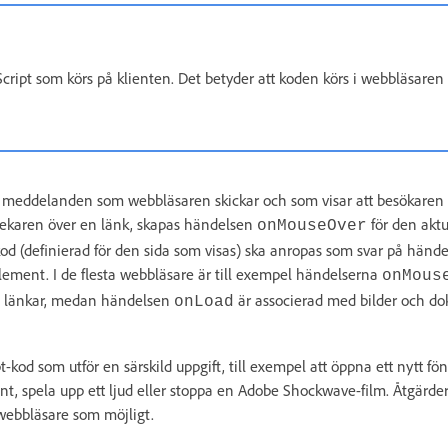
cript som körs på klienten. Det betyder att koden körs i webbläsaren
igt meddelanden som webbläsaren skickar och som visar att besökaren 
pekaren över en länk, skapas händelsen
för den aktu
onMouseOver
kod (definierad för den sida som visas) ska anropas som svar på hände
delement. I de flesta webbläsare är till exempel händelserna
onMous
 länkar, medan händelsen
är associerad med bilder och d
onLoad
t-kod som utför en särskild uppgift, till exempel att öppna ett nytt fö
ment, spela upp ett ljud eller stoppa en Adobe Shockwave-film. Åtgärd
ebbläsare som möjligt.