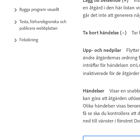
en åtgärd i den här listan 
Bygga program visuellt
går det inte att generera n
Testa, förhandsgranska och
publicera webbplatser
Ta bort händelse (–)
Tar
Felsökning
Upp- och nedpilar
Flytta
ändra åtgärdernas ordning f
inträffar för händelsen
onL
inaktiverade för de åtgärder 
Händelser
Visar en snabb
kan göra att åtgärden utlö
Olika händelser visas beroe
få se ska du kontrollera att
ned till vänster i fönstret 