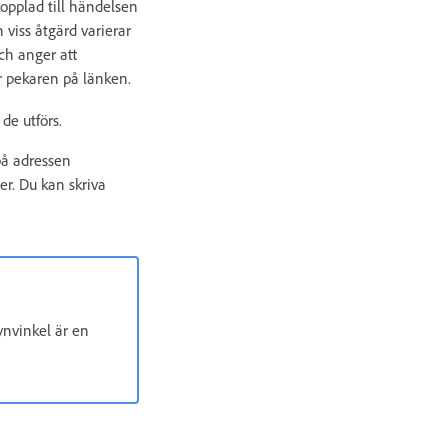
opplad till händelsen
 viss åtgärd varierar
ch anger att
r pekaren på länken.
de utförs.
på adressen
r. Du kan skriva
nvinkel är en