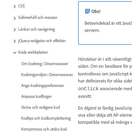
CSS
Obs!
Sidinnehåll och resurser
Beteendekod är ett JavaS
Länkar och navigering
servern.
jQuery-widgetar och effekter
Koda webbplatser
Händelser
är i allt väsentl
Om kodning i Dreamweaver
sidan. Om en besökare för 
kontrolleras om JavaScript-
Kodningsmiljön i Dreamweaver
har definierats för olika si
Ange kodningspreferenser
associerade med
onClick
avsnitt.
Anpassa kodfärger
Skriva och redigera kod
En
åtgärd
är färdig JavaScrip
visa eller dölja ett AP-ele
Kodtips och kodkomplettering
kompatibla med så många w
Komprimera och utöka kod