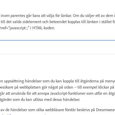
om parentes går bara att välja för länkar. Om du väljer ett av dem 
ill det valda sidelement och beteendet kopplas till länken i stället fö
ref="javascript:;" i HTML-koden.
en uppsättning händelser som du kan koppla till åtgärderna på meny
sökare på webbplatsen gör något på sidan – till exempel klickar på 
år att använda för att anropa JavaScript-funktioner som utför en å
tgärder som du kan utlösa med dessa händelser.
av de händelser som olika webbläsare förstår beskrivs på Dreamwea