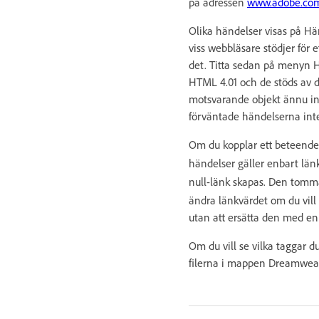
på adressen
www.adobe.com
Olika händelser visas på Hä
viss webbläsare stödjer för 
det. Titta sedan på menyn 
HTML 4.01 och de stöds av 
motsvarande objekt ännu in
förväntade händelserna inte 
Om du kopplar ett beteende t
händelser gäller enbart lä
null-länk skapas. Den tomm
ändra länkvärdet om du vill 
utan att ersätta den med e
Om du vill se vilka taggar 
filerna i mappen Dreamwea