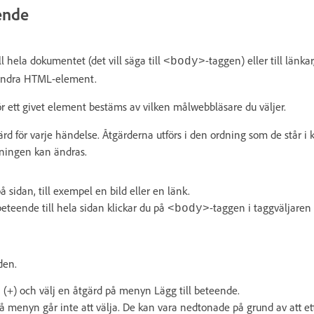
ende
 hela dokumentet (det vill säga till
-taggen) eller till länkar,
<body>
 andra HTML-element.
ör ett givet element bestäms av vilken målwebbläsare du väljer.
d för varje händelse. Åtgärderna utförs i den ordning som de står i
ningen kan ändras.
 sidan, till exempel en bild eller en länk.
beteende till hela sidan klickar du på
-taggen i taggväljaren
<body>
den.
 (+) och välj en åtgärd på menyn Lägg till beteende.
 menyn går inte att välja. De kan vara nedtonade på grund av att et