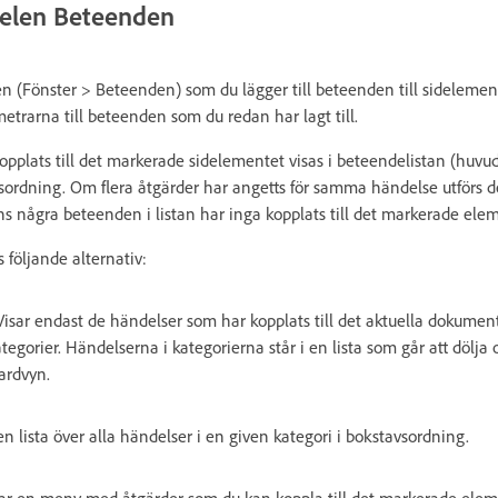
nelen Beteenden
 (Fönster > Beteenden) som du lägger till beteenden till sidelement
metrarna till beteenden som du redan har lagt till.
pplats till det markerade sidelementet visas i beteendelistan (huv
vsordning. Om flera åtgärder har angetts för samma händelse utförs d
inns några beteenden i listan har inga kopplats till det markerade ele
följande alternativ:
Visar endast de händelser som har kopplats till det aktuella dokumen
tegorier. Händelserna i kategorierna står i en lista som går att dölja 
ardvyn.
en lista över alla händelser i en given kategori i bokstavsordning.
ar en meny med åtgärder som du kan koppla till det markerade eleme