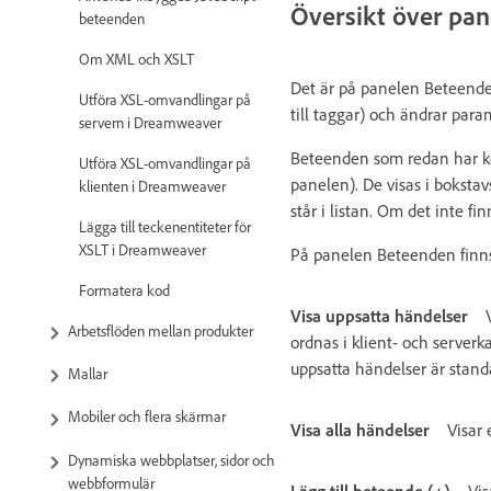
Översikt över pa
beteenden
Om XML och XSLT
Det är på panelen Beteenden
Utföra XSL-omvandlingar på
till taggar) och ändrar para
servern i Dreamweaver
Beteenden som redan har ko
Utföra XSL-omvandlingar på
panelen). De visas i boksta
klienten i Dreamweaver
står i listan. Om det inte f
Lägga till teckenentiteter för
XSLT i Dreamweaver
På panelen Beteenden finns 
Formatera kod
Visa uppsatta händelser
Arbetsflöden mellan produkter
ordnas i klient- och serverka
uppsatta händelser är stand
Mallar
Mobiler och flera skärmar
Visa alla händelser
Visar 
Dynamiska webbplatser, sidor och
webbformulär
Lägg till beteende (+)
Vis