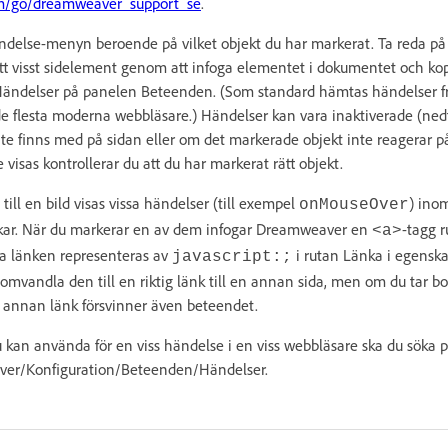
/go/dreamweaver_support_se
.
ndelse-menyn beroende på vilket objekt du har markerat. Ta reda på
ett visst sidelement genom att infoga elementet i dokumentet och kop
Händelser på panelen Beteenden. (Som standard hämtas händelser fr
de flesta moderna webbläsare.) Händelser kan vara inaktiverade (ne
te finns med på sidan eller om det markerade objekt inte reagerar 
visas kontrollerar du att du har markerat rätt objekt.
ill en bild visas vissa händelser (till exempel
) ino
onMouseOver
nkar. När du markerar en av dem infogar Dreamweaver en
-tagg r
<a>
a länken representeras av
i rutan Länka i egenska
javascript:;
omvandla den till en riktig länk till en annan sida, men om du tar bo
n annan länk försvinner även beteendet.
du kan använda för en viss händelse i en viss webbläsare ska du söka 
ver/Konfiguration/Beteenden/Händelser.