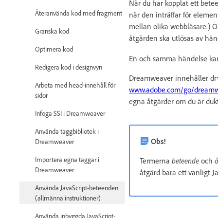
När du har kopplat ett bete
Återanvända kod med fragment
när den inträffar för element
mellan olika webbläsare.) O
Granska kod
åtgärden ska utlösas av hä
Optimera kod
En och samma händelse kan g
Redigera kod i designvyn
Dreamweaver innehåller dryg
Arbeta med head-innehåll för
www.adobe.com/go/dreamw
sidor
egna åtgärder om du är dukt
Infoga SSI i Dreamweaver
Använda taggbibliotek i
Obs!
Dreamweaver
Importera egna taggar i
Termerna
beteende
och
å
Dreamweaver
åtgärd bara ett vanligt J
Använda JavaScript-beteenden
(allmänna instruktioner)
Använda inbyggda JavaScript-