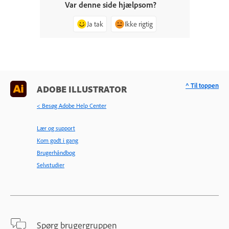
Var denne side hjælpsom?
Ja tak
Ikke rigtig
^ Til toppen
ADOBE ILLUSTRATOR
< Besøg Adobe Help Center
Lær og support
Kom godt i gang
Brugerhåndbog
Selvstudier
Spørg brugergruppen