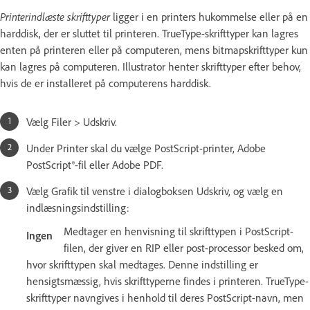
Printerindlæste skrifttyper
ligger i en printers hukommelse eller på en
harddisk, der er sluttet til printeren. TrueType-skrifttyper kan lagres
enten på printeren eller på computeren, mens bitmapskrifttyper kun
kan lagres på computeren. Illustrator henter skrifttyper efter behov,
hvis de er installeret på computerens harddisk.
Vælg Filer > Udskriv.
Under Printer skal du vælge PostScript-printer, Adobe
PostScript®-fil eller Adobe PDF.
Vælg Grafik til venstre i dialogboksen Udskriv, og vælg en
indlæsningsindstilling:
Medtager en henvisning til skrifttypen i PostScript-
Ingen
filen, der giver en RIP eller post-processor besked om,
hvor skrifttypen skal medtages. Denne indstilling er
hensigtsmæssig, hvis skrifttyperne findes i printeren. TrueType-
skrifttyper navngives i henhold til deres PostScript-navn, men