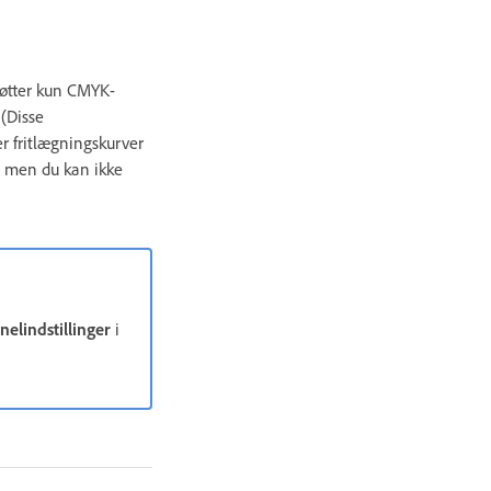
tøtter kun CMYK-
 (Disse
er fritlægningskurver
r, men du kan ikke
nelindstillinger
i