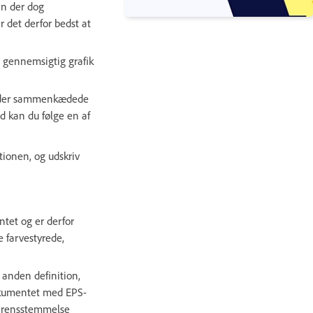
an der dog
 det derfor bedst at
e gennemsigtig grafik
holder sammenkædede
ld kan du følge en af
tionen, og udskriv
ntet og er derfor
 farvestyrede,
anden definition,
dokumentet med EPS-
verensstemmelse