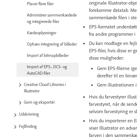
originale Illustrator-ob
Placer flere filer
forekomme datatab. Medmi
Administrer sammenkædede
sammenkæde filen i sted
og integrerede filer
EPS-formatet understøtte
Kædeoplysninger
fra andre programmer i I
Du kan modtage en fejl
Ophæv integrering af billeder
EPS-filer, hvis disse er 
Import af bitmapbilleder
disse muligheder:
Import af EPS-, DCS- og
Gem EPS-filerne igen
AutoCAD-filer
derefter til en binær
Gem illustrationen i 
Creative Cloud Libraries i
Illustrator
Hvis du farvestyrer illu
Gem og eksportér
farvestyret, når de sen
selvom farvestyring er s
Udskrivning
Hvis du importerer en 
Fejlfinding
viser Illustrator en adva
farven i den sammenkæd