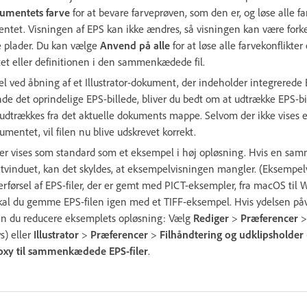
umentets farve
for at bevare farveprøven, som den er, og løse alle fa
entet. Visningen af EPS kan ikke ændres, så visningen kan være forke
e plader. Du kan vælge
Anvend på alle
for at løse alle farvekonflikte
et eller definitionen i den sammenkædede fil.
el ved åbning af et Illustrator-dokument, der indeholder integrerede 
de det oprindelige EPS-billede, bliver du bedt om at udtrække EPS-b
t udtrækkes fra det aktuelle dokuments mappe. Selvom der ikke vises 
umentet, vil filen nu blive udskrevet korrekt.
 vises som standard som et eksempel i høj opløsning. Hvis en sam
ntvinduet, kan det skyldes, at eksempelvisningen mangler. (Eksempel
rførsel af EPS-filer, der er gemt med PICT-eksempler, fra macOS til W
al du gemme EPS-filen igen med et TIFF-eksempel. Hvis ydelsen påvi
kan du reducere eksemplets opløsning: Vælg
Rediger
>
Præferencer
) eller
Illustrator
>
Præferencer
>
Filhåndtering og udklipsholder
roxy til sammenkædede EPS-filer
.