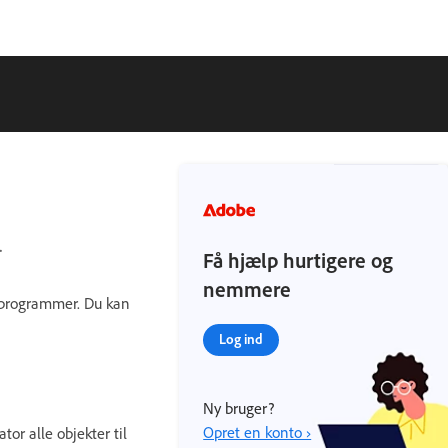
.
Få hjælp hurtigere og
nemmere
m programmer. Du kan
Log ind
Ny bruger?
Opret en konto ›
tor alle objekter til