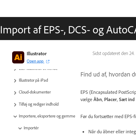
Import af EPS-, DCS- og AutoCA
Illustrator
Sidst opdateret den
24.
Open app
Lær Illustrator at kende
Find ud af, hvordan d
Illustrator på iPad
EPS (Encapsulated PostScript
Cloud-dokumenter
vælge
Åbn
,
Placer
,
Sæt ind
Tilføj og rediger indhold
Importere, eksportere og gemme
Før du fortsætter med EPS-fil
Importér
Når du åbner eller integr