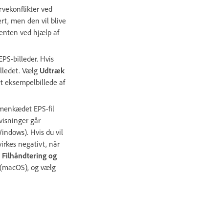
rvekonflikter ved
rt, men den vil blive
r enten ved hjælp af
EPS-billeder. Hvis
illedet. Vælg
Udtræk
et eksempelbillede af
menkædet EPS-fil
visninger går
indows). Hvis du vil
rkes negativt, når
>
Filhåndtering og
(macOS), og vælg