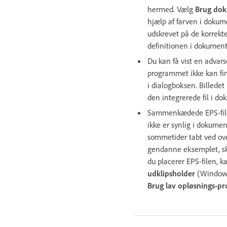
hermed. Vælg
Brug dok
hjælp af farven i dokum
udskrevet på de korrekt
definitionen i dokument
Du kan få vist en advars
programmet ikke kan fin
i dialogboksen. Billede
den integrerede fil i dok
Sammenkædede EPS-filer
ikke er synlig i dokume
sommetider tabt ved ove
gendanne eksemplet, sk
du placerer EPS-filen, 
udklipsholder
(Windows
Brug lav opløsnings-p