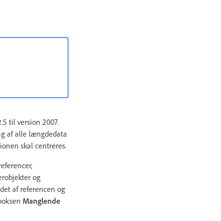
5 til version 2007.
ng af alle længdedata
tionen skal centreres.
referencer,
erobjekter og
ldet af referencen og
ogboksen
Manglende