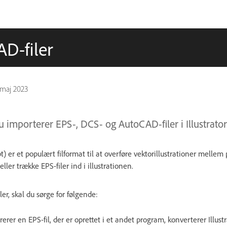
D-filer
 maj 2023
u importerer EPS-, DCS- og AutoCAD-filer i Illustrator
) er et populært filformat til at overføre vektorillustrationer melle
eller trække EPS-filer ind i illustrationen.
er, skal du sørge for følgende:
erer en EPS-fil, der er oprettet i et andet program, konverterer Illustra