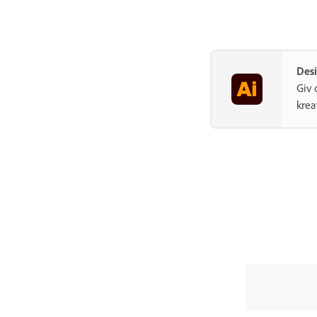
Desi
Giv 
krea