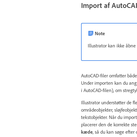
Import af AutoCAD
Note
Illustrator kan ikke åbn
AutoCAD-filer omfatter både
Under importen kan du angiv
i AutoCAD-filen), om stregtyk
Illustrator understøtter de 
områdeobjekter, sløjfeobjekte
tekstobjekter. Når du import
placerer den de korrekte ste
kæde
, så du kan søge efter 