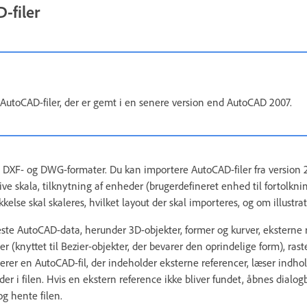
-filer
e AutoCAD-filer, der er gemt i en senere version end AutoCAD 2007.
 DXF- og DWG-formater. Du kan importere AutoCAD-filer fra version 2.
e skala, tilknytning af enheder (brugerdefineret enhed til fortolkni
kelse skal skaleres, hvilket layout der skal importeres, og om illustra
fleste AutoCAD-data, herunder 3D-objekter, former og kurver, eksterne 
r (knyttet til Bezier-objekter, der bevarer den oprindelige form), rast
erer en AutoCAD-fil, der indeholder eksterne referencer, læser indho
der i filen. Hvis en ekstern reference ikke bliver fundet, åbnes dial
og hente filen.