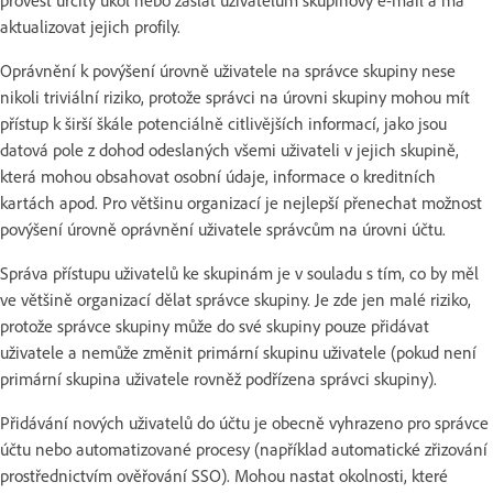
aktualizovat jejich profily.
Oprávnění k povýšení úrovně uživatele na správce skupiny nese
nikoli triviální riziko, protože správci na úrovni skupiny mohou mít
přístup k širší škále potenciálně citlivějších informací, jako jsou
datová pole z dohod odeslaných všemi uživateli v jejich skupině,
která mohou obsahovat osobní údaje, informace o kreditních
kartách apod. Pro většinu organizací je nejlepší přenechat možnost
povýšení úrovně oprávnění uživatele správcům na úrovni účtu.
Správa přístupu uživatelů ke skupinám je v souladu s tím, co by měl
ve většině organizací dělat správce skupiny. Je zde jen malé riziko,
protože správce skupiny může do své skupiny pouze přidávat
uživatele a nemůže změnit primární skupinu uživatele (pokud není
primární skupina uživatele rovněž podřízena správci skupiny).
Přidávání nových uživatelů do účtu je obecně vyhrazeno pro správce
účtu nebo automatizované procesy (například automatické zřizování
prostřednictvím ověřování SSO). Mohou nastat okolnosti, které