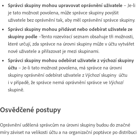
Správci skupiny mohou upravovat oprávnění uživatele
– Je-li
je tato možnost povolena, může správce skupiny povýšit
uživatele bez oprávnění tak, aby měl oprávnění správce skupiny.
Správci skupiny mohou přidávat nebo odebírat uživatele ze
skupiny podle
–Tento rozevírací seznam obsahuje tři možnosti,
které určují, zda správce na úrovni skupiny může v účtu vytvářet
nové uživatele a přiřazovat je mezi skupinami.
Správci skupiny mohou odebírat uživatele z výchozí skupiny
účtu
– Je-li tato možnost povolena, má správce na úrovni
skupiny oprávnění odebírat uživatele z
Výchozí
skupiny účtu
i v případě, že správce nemá oprávnění správce ve
Výchozí
skupině.
Osvědčené postupy
Oprávnění udělená správcům na úrovni skupiny budou do značné
míry záviset na velikosti účtu a na organizační poptávce po distribuci