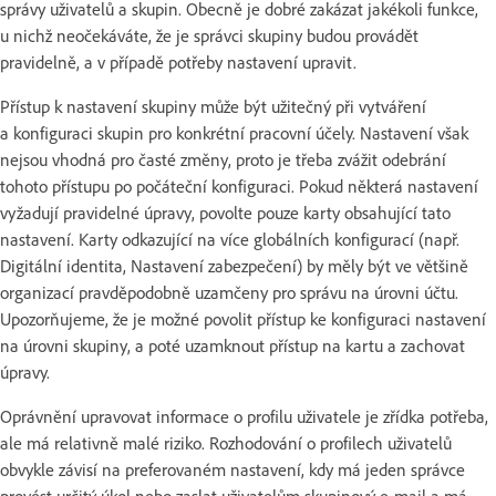
správy uživatelů a skupin. Obecně je dobré zakázat jakékoli funkce,
u nichž neočekáváte, že je správci skupiny budou provádět
pravidelně, a v případě potřeby nastavení upravit.
Přístup k nastavení skupiny může být užitečný při vytváření
a konfiguraci skupin pro konkrétní pracovní účely. Nastavení však
nejsou vhodná pro časté změny, proto je třeba zvážit odebrání
tohoto přístupu po počáteční konfiguraci. Pokud některá nastavení
vyžadují pravidelné úpravy, povolte pouze karty obsahující tato
nastavení. Karty odkazující na více globálních konfigurací (např.
Digitální identita, Nastavení zabezpečení) by měly být ve většině
organizací pravděpodobně uzamčeny pro správu na úrovni účtu.
Upozorňujeme, že je možné povolit přístup ke konfiguraci nastavení
na úrovni skupiny, a poté uzamknout přístup na kartu a zachovat
úpravy.
Oprávnění upravovat informace o profilu uživatele je zřídka potřeba,
ale má relativně malé riziko. Rozhodování o profilech uživatelů
obvykle závisí na preferovaném nastavení, kdy má jeden správce
provést určitý úkol nebo zaslat uživatelům skupinový e-mail a má