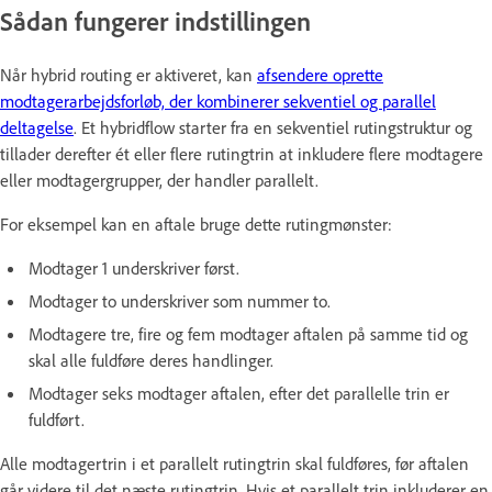
Sådan fungerer indstillingen
Når hybrid routing er aktiveret, kan
afsendere oprette
modtagerarbejdsforløb, der kombinerer sekventiel og parallel
deltagelse
. Et hybridflow starter fra en sekventiel rutingstruktur og
tillader derefter ét eller flere rutingtrin at inkludere flere modtagere
eller modtagergrupper, der handler parallelt.
For eksempel kan en aftale bruge dette rutingmønster:
Modtager 1 underskriver først.
Modtager to underskriver som nummer to.
Modtagere tre, fire og fem modtager aftalen på samme tid og
skal alle fuldføre deres handlinger.
Modtager seks modtager aftalen, efter det parallelle trin er
fuldført.
Alle modtagertrin i et parallelt rutingtrin skal fuldføres, før aftalen
går videre til det næste rutingtrin. Hvis et parallelt trin inkluderer en