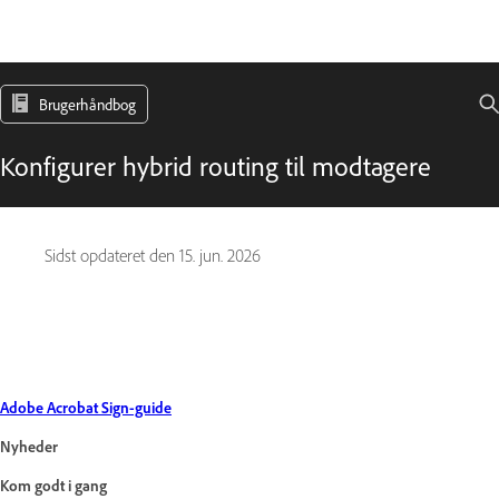
Brugerhåndbog
Konfigurer hybrid routing til modtagere
Sidst opdateret den
15. jun. 2026
Adobe Acrobat Sign-guide
Nyheder
Kom godt i gang