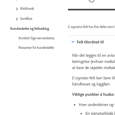
Webhook
Sandbox
E-signatur
-felt har fire deler som
Kundestøtte og feilsøking
Acrobat Sign-serverstatus
Felt tilordnet til
Ressurser for kundestøtte
Når det legges til en avtal
betingelse (enhver mottak
at bare de utpekte mottak
E-signatur
-felt kan bare t
håndhevet og loggført.
Viktige punkter å huske:
Hver underskriver og 
En signaturblokk 