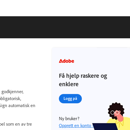
Få hjelp raskere og
enklere
, godkjenner,
bligatorisk,
Logg på
 Sign automatisk en
Ny bruker?
pel som en av tre
Opprett en konto ›