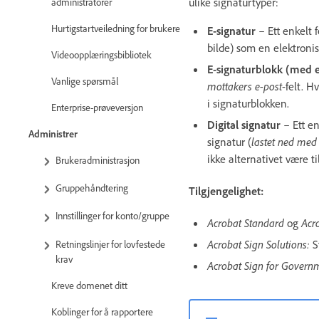
ulike signaturtyper:
administratorer
Hurtigstartveiledning for brukere
E-signatur
– Ett enkelt 
bilde) som en elektronis
Videoopplæringsbibliotek
E-signaturblokk (med e
Vanlige spørsmål
mottakers e-post
-felt. 
i signaturblokken.
Enterprise-prøveversjon
Digital signatur
– Ett en
Administrer
signatur (
lastet ned med
ikke alternativet være ti
Brukeradministrasjon
Gruppehåndtering
Tilgjengelighet:
Innstillinger for konto/gruppe
Acrobat Standard
og
Acr
Acrobat Sign Solutions:
S
Retningslinjer for lovfestede
krav
Acrobat Sign for Govern
Kreve domenet ditt
Koblinger for å rapportere