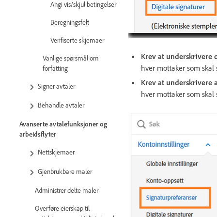
Angi vis/skjul betingelser
Beregningsfelt
Verifiserte skjemaer
Krev at underskrivere o
Vanlige spørsmål om
hver mottaker som skal s
forfatting
Krev at underskrivere 
Signer avtaler
hver mottaker som skal s
Behandle avtaler
Avanserte avtalefunksjoner og
arbeidsflyter
Nettskjemaer
Gjenbrukbare maler
Administrer delte maler
Overføre eierskap til