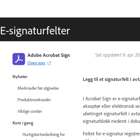
E-signaturfelter
Adobe Acrobat Sign
Sist oppdatert
8. apr. 2
Open app
Veiledning for Adobe Acrobat Sign
Nyheter
Legg til et signaturfelt i av
Merknader før utgivelse
I Acrobat Sign er e-signaturf
Produktmerknader
akseptør eller elektronisk s
Viktige varsler
ubetinget signaturfelt i avt
signaturblokk nederst i doku
Kom i gang
Feltet for e-signatur regist
Hurtigstartveiledning for