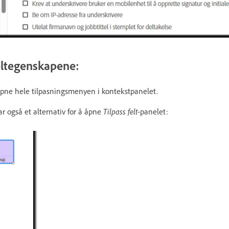
feltegenskapene:
å åpne hele tilpasningsmenyen i kontekstpanelet.
r også et alternativ for å åpne
Tilpass felt
-panelet: