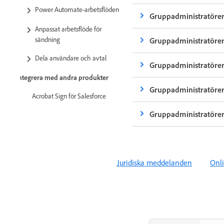
Power Automate-arbetsflöden
Gruppadministratörer
Anpassat arbetsflöde för
sändning
Gruppadministratörer
Dela användare och avtal
Gruppadministratörer
Integrera med andra produkter
Gruppadministratörer 
Acrobat Sign för Salesforce
Gruppadministratörer
Acrobat Sign för Microsoft
Övriga integreringar
Partnerhanterande integrationer
Juridiska meddelanden
Onli
Integrationsnycklar
Acrobat Sign-utvecklare
REST-API:er