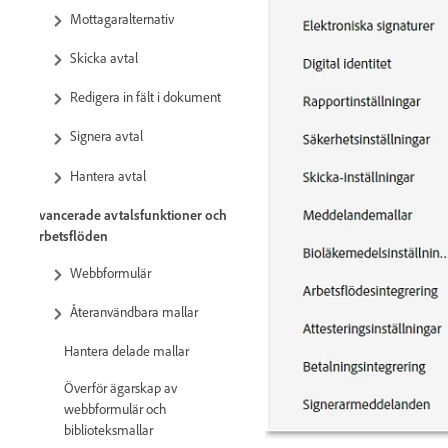
Mottagaralternativ
Skicka avtal
Redigera in fält i dokument
Signera avtal
Hantera avtal
Avancerade avtalsfunktioner och
arbetsflöden
Webbformulär
Återanvändbara mallar
Hantera delade mallar
Överför ägarskap av
webbformulär och
biblioteksmallar