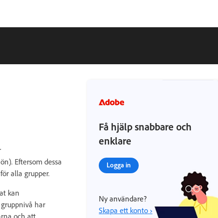
Få hjälp snabbare och
enklare
r
jön). Eftersom dessa
Logga in
ör alla grupper.
rat kan
Ny användare?
 gruppnivå har
Skapa ett konto ›
arna och att