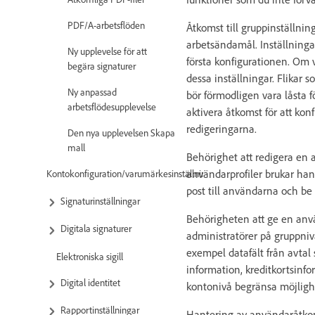
PDF/A-arbetsflöden
Åtkomst till gruppinställning
arbetsändamål. Inställninga
Ny upplevelse för att
första konfigurationen. Om v
begära signaturer
dessa inställningar. Flikar s
Ny anpassad
bör förmodligen vara låsta f
arbetsflödesupplevelse
aktivera åtkomst för att kon
redigeringarna.
Den nya upplevelsen Skapa
mall
Behörighet att redigera en a
användarprofiler brukar hand
Kontokonfiguration/varumärkesinställningar
post till användarna och be 
Signaturinställningar
Behörigheten att ge en anv
Digitala signaturer
administratörer på gruppnivå
exempel datafält från avtal
Elektroniska sigill
information, kreditkortsinfo
Digital identitet
kontonivå begränsa möjligh
Rapportinställningar
Hantering av användaråtkomst