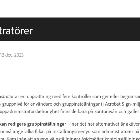
ratörer
n
12 dec. 2023
stratör
är en uppsättning med fem kontroller som ger eller begränsa
 gruppnivå för användare och gruppinställningar (i Acrobat Sign-mil
gruppadministratörsbehörighet finns de bara på kontonivån och gäller f
an redigera gruppinställningar
– när det här alternativet är aktive
onivå ange vilka flikar på inställningsmenyn som administratörer på
ra. Kom ihåg att gruppnivåinställningar åsidosätter kontoinställning