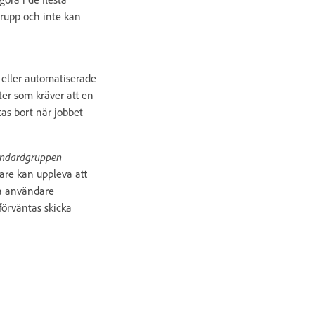
grupp och inte kan
å eller automatiserade
er som kräver att en
as bort när jobbet
andardgruppen
re kan uppleva att
ya användare
förväntas skicka