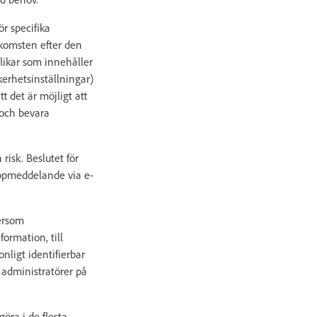
ör specifika
tkomsten efter den
flikar som innehåller
äkerhetsinställningar)
t det är möjligt att
 och bevara
risk. Beslutet för
ruppmeddelande via e-
tersom
formation, till
nligt identifierbar
a administratörer på
öra i de flesta