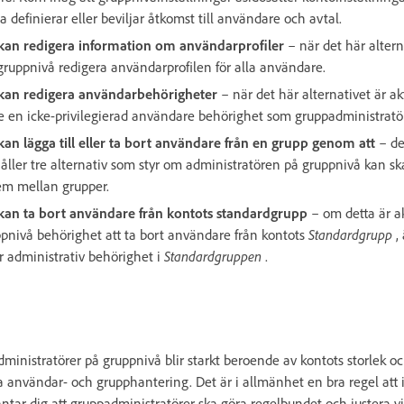
 definierar eller beviljar åtkomst till användare och avtal.
kan redigera information om användarprofiler
– när det här altern
gruppnivå redigera användarprofilen för alla användare.
kan redigera användarbehörigheter
– när det här alternativet är ak
 en icke-privilegierad användare behörighet som gruppadministratör
an lägga till eller ta bort användare från en grupp genom att
– de
ller tre alternativ som styr om administratören på gruppnivå kan 
dem mellan grupper.
kan ta bort användare från kontots standardgrupp
– om detta är ak
pnivå behörighet att ta bort användare från kontots
Standardgrupp
,
r administrativ behörighet i
Standardgruppen
.
dministratörer på gruppnivå blir starkt beroende av kontots storlek o
ra användar- och grupphantering. Det är i allmänhet en bra regel att i
ntar dig att gruppadministratörer ska göra regelbundet och justera v