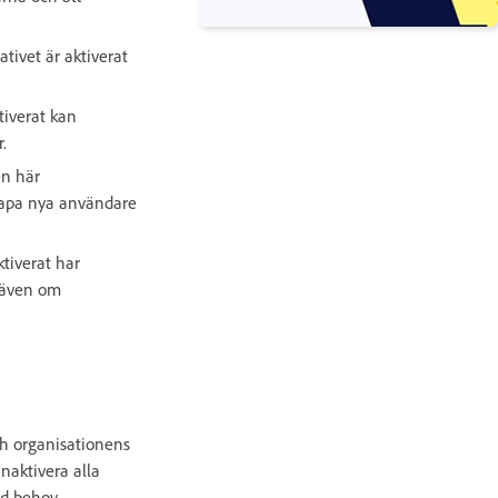
ativet är aktiverat
tiverat kan
.
n här
skapa nya användare
tiverat har
 även om
ch organisationens
naktivera alla
id behov.