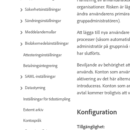
organisationer. Risken är l
Säkerhetsinställningar
ändra användarens primära 
gruppadministratören).
Sändningsinställningar
Att lägga till nya användare
Meddelandemallar
processer (såsom automatis
Bioläkemedelsinställningar
administratör på gruppnivå 
har slutförts.
Attesteringsinställningar
Beviljande av behörighet at
Betalningsintegrering
används. Konton som använd
SAML-inställningar
aktivering av det här alter
introduceras. Konton som 
Datastyrning
avtal kommer troligtvis att 
Inställningar för tidsstämpling
Externt arkiv
Konfiguration
Kontospråk
Tillgänglighet: