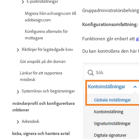
E-postinställningar
Gruppadministratörsbehörigh
Migrera från echosign.com till
adobesign.com
Konfigurationsomfattning:
Konfigurera alternativ för
mottagare
Funktionen går enbart att
a
Riktlinjer för lagstadgade krav
Du kan kontrollera den här 
Gör anspråk på din domän
Länkar för att rapportera
missbruk
Systemkrav och begränsningar
Användarprofil och konfigurerbara
funktioner
Adressbok
Skicka, signera och hantera avtal