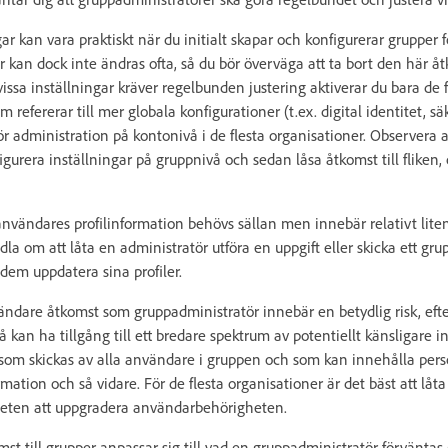
ar kan vara praktiskt när du initialt skapar och konfigurerar grupper f
r kan dock inte ändras ofta, så du bör överväga att ta bort den här å
issa inställningar kräver regelbunden justering aktiverar du bara de 
om refererar till mer globala konfigurationer (t.ex. digital identitet, s
ör administration på kontonivå i de flesta organisationer. Observera at
figurera inställningar på gruppnivå och sedan låsa åtkomst till fliken,
nvändares profilinformation behövs sällan men innebär relativt liten 
la om att låta en administratör utföra en uppgift eller skicka ett g
dem uppdatera sina profiler.
ändare åtkomst som gruppadministratör innebär en betydlig risk, ef
 kan ha tillgång till ett bredare spektrum av potentiellt känsligare in
 som skickas av alla användare i gruppen och som kan innehålla perso
rmation och så vidare. För de flesta organisationer är det bäst att låt
eten att uppgradera användarbehörigheten.
 till grupper anpassar sig till vad en gruppadministratör förväntas g