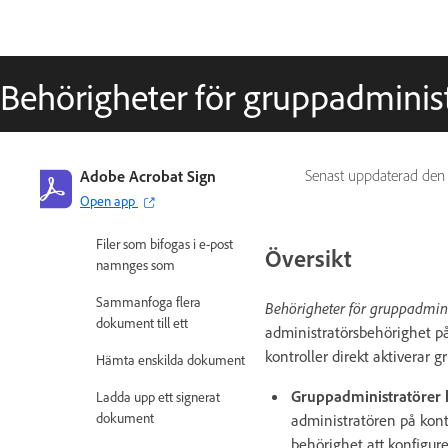
Begränsad
dokumentsynlighet
Bifoga en PDF-kopia av det
Behörigheter för gruppadminist
signerade avtalet
Inkludera en länk i e-
postmeddelandet
Adobe Acrobat Sign
Senast uppdaterad de
Inkludera en bild i e-
Open app
postmeddelandet
Filer som bifogas i e-post
Översikt
namnges som
Sammanfoga flera
Behörigheter för gruppadmini
dokument till ett
administratörsbehörighet på
kontroller direkt aktiverar 
Hämta enskilda dokument
Gruppadministratörer k
Ladda upp ett signerat
dokument
administratören på kont
behörighet att konfigure