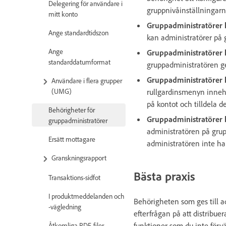
Delegering för användare i
gruppnivåinställningarna
mitt konto
Gruppadministratörer 
Ange standardtidszon
kan administratörer på 
Ange
Gruppadministratörer 
standarddatumformat
gruppadministratören ge
Gruppadministratörer k
Användare i flera grupper
(UMG)
rullgardinsmenyn innehå
på kontot och tilldela 
Behörigheter för
Gruppadministratörer 
gruppadministratörer
administratören på grup
Ersätt mottagare
administratören inte ha
Granskningsrapport
Bästa praxis
Transaktions-sidfot
I produktmeddelanden och
Behörigheten som ges till a
-vägledning
efterfrågan på att distribue
funktioner som du inte förvä
Åtkomliga PDF-filer