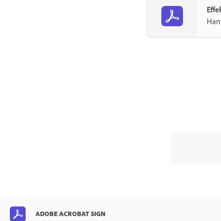
Webhookar
Effe
Hant
Sandlåda
Support och felsökning
Acrobat Sign-serverstatus
Kundsupportresurser
ADOBE ACROBAT SIGN