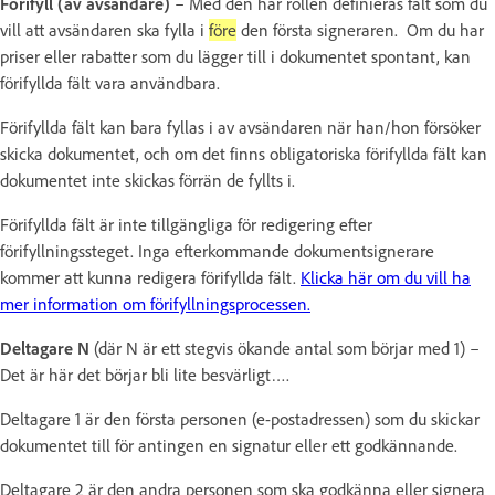
Förifyll (av avsändare)
– Med den här rollen definieras fält som du
vill att avsändaren ska fylla i
före
den första signeraren. Om du har
priser eller rabatter som du lägger till i dokumentet spontant, kan
förifyllda fält vara användbara.
Förifyllda fält kan bara fyllas i av avsändaren när han/hon försöker
skicka dokumentet, och om det finns obligatoriska förifyllda fält kan
dokumentet inte skickas förrän de fyllts i.
Förifyllda fält är inte tillgängliga för redigering efter
förifyllningssteget. Inga efterkommande dokumentsignerare
kommer att kunna redigera förifyllda fält.
Klicka här om du vill ha
mer information om förifyllningsprocessen.
Deltagare N
(där N är ett stegvis ökande antal som börjar med 1) –
Det är här det börjar bli lite besvärligt….
Deltagare 1 är den första personen (e-postadressen) som du skickar
dokumentet till för antingen en signatur eller ett godkännande.
Deltagare 2 är den andra personen som ska godkänna eller signera