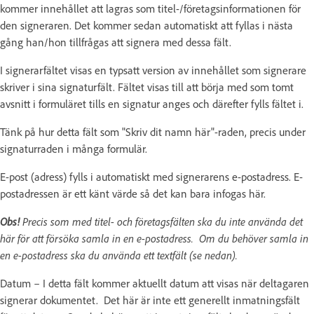
kommer innehållet att lagras som titel-/företagsinformationen för
den signeraren. Det kommer sedan automatiskt att fyllas i nästa
gång han/hon tillfrågas att signera med dessa fält.
I signerarfältet visas en typsatt version av innehållet som signerare
skriver i sina signaturfält. Fältet visas till att börja med som tomt
avsnitt i formuläret tills en signatur anges och därefter fylls fältet i.
Tänk på hur detta fält som "Skriv dit namn här"-raden, precis under
signaturraden i många formulär.
E-post (adress) fylls i automatiskt med signerarens e-postadress. E-
postadressen är ett känt värde så det kan bara infogas här.
Obs!
Precis som med titel- och företagsfälten ska du inte använda det
här för att försöka samla in en e-postadress. Om du behöver samla in
en e-postadress ska du använda ett textfält (se nedan).
Datum – I detta fält kommer aktuellt datum att visas när deltagaren
signerar dokumentet. Det här är inte ett generellt inmatningsfält