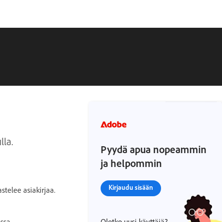
lla.
Pyydä apua nopeammin
ja helpommin
Kirjaudu sisään
stelee asiakirjaa.
ssa.
Oletko uusi käyttäjä?