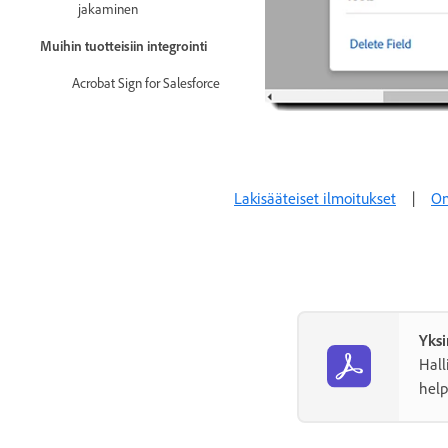
jakaminen
Muihin tuotteisiin integrointi
Acrobat Sign for Salesforce
Acrobat Sign for Microsoft
Muut integraatiot
Lakisääteiset ilmoitukset
|
On
Kumppanin hallinnoima
integraatio
Integrointiavaimet
Acrobat Sign Developer
REST-ohjelmointirajapinnat
Yksi
Hall
Webhookit
help
Eristysympäristö