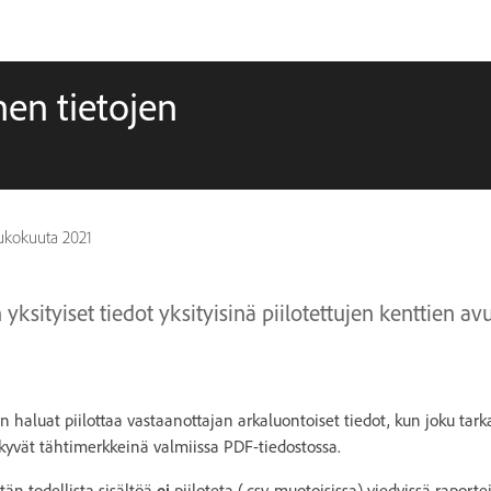
nen tietojen
oukokuuta 2021
yksityiset tiedot yksityisinä piilotettujen kenttien avu
un haluat piilottaa vastaanottajan arkaluontoiset tiedot, kun joku tarka
kyvät tähtimerkkeinä valmiissa PDF-tiedostossa.
än todellista sisältöä
ei
piiloteta (.csv-muotoisissa) viedyissä raportei