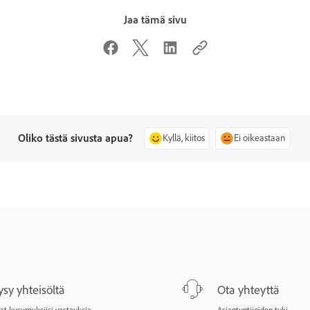
Jaa tämä sivu
Oliko tästä sivusta apua?
Kyllä, kiitos
Ei oikeastaan
ysy yhteisöltä
Ota yhteyttä