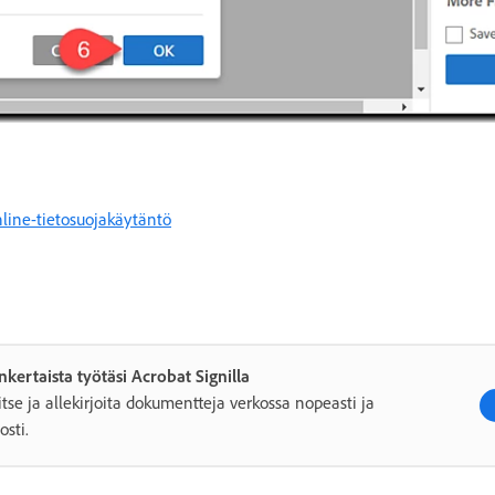
line-tietosuojakäytäntö
nkertaista työtäsi Acrobat Signilla
itse ja allekirjoita dokumentteja verkossa nopeasti ja
osti.