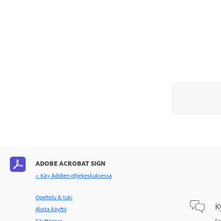
Tuotetuki ja vianetsintä
Acrobat Sign -palvelimen tila
Asiakastukiresurssit
ADOBE ACROBAT SIGN
< Käy Adoben ohjekeskuksessa
Opettelu & tuki
K
Aloita käyttö