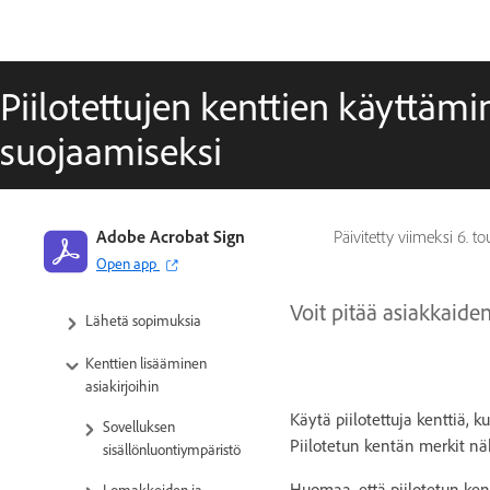
liittyvät linkit
Järjestelmän vaatimukset ja
rajoitukset
Piilotettujen kenttien käyttämi
Käyttäjäprofiili ja määritettävät
ominaisuudet
suojaamiseksi
Osoitekirja
Sopimusten lähetys, allekirjoitus ja
Adobe Acrobat Sign
Päivitetty viimeksi
6. t
hallinta
Open app
Vastaanottajavaihtoehdot
Voit pitää asiakkaiden 
Lähetä sopimuksia
Kenttien lisääminen
asiakirjoihin
Käytä piilotettuja kenttiä, k
Sovelluksen
Piilotetun kentän merkit nä
sisällönluontiympäristö
Huomaa, että piilotetun kent