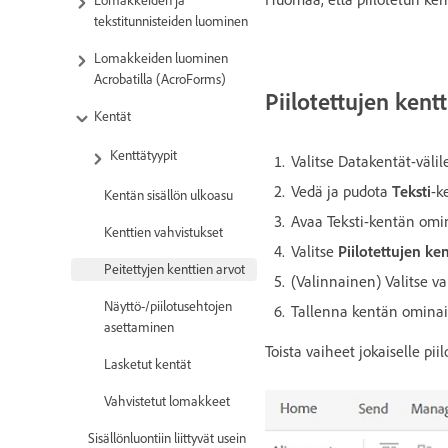
Lomakkeiden ja
tekstitunnisteiden luominen
Lomakkeiden luominen
Acrobatilla (AcroForms)
Piilotettujen ken
Kentät
Kenttätyypit
Valitse Datakentät-väli
Vedä ja pudota
Teksti
-k
Kentän sisällön ulkoasu
Avaa Teksti-kentän omin
Kenttien vahvistukset
Valitse
Piilotettujen
ken
Peitettyjen kenttien arvot
(Valinnainen) Valitse va
Näyttö-/piilotusehtojen
Tallenna kentän omina
asettaminen
Toista vaiheet jokaiselle piil
Lasketut kentät
Vahvistetut lomakkeet
Sisällönluontiin liittyvät usein