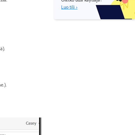
Luo tili ›
ä).
e.).