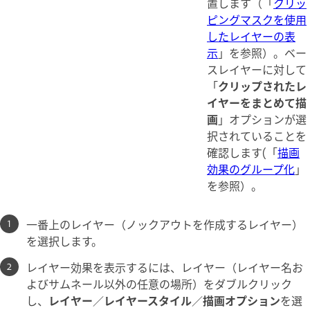
置します（「
クリッ
ピングマスクを使用
したレイヤーの表
示
」を参照）。ベー
スレイヤーに対して
「
クリップされたレ
イヤーをまとめて描
画
」オプションが選
択されていることを
確認します(「
描画
効果のグループ化
」
を参照）。
一番上のレイヤー（ノックアウトを作成するレイヤー）
を選択します。
レイヤー効果を表示するには、レイヤー（レイヤー名お
よびサムネール以外の任意の場所）をダブルクリック
し、
レイヤー
／
レイヤースタイル
／
描画オプション
を選