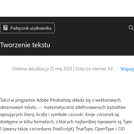
Podręcznik użytkownika
Tworzenie tekstu
Ostatnia aktualizacja
25 maj 2023
|
Dotyczy również Adobe Photoshop CS6
Więcej
Tekst
w programie Adobe Photoshop składa się z wektorowych
obramowań tekstu — matematycznie zdefiniowanych kształtów
opisujących litery, liczby i symbole
czcionki
. Kroje czcionek są
dostępne w kilku formatach, z których najbardziej typowymi są Type
1 (zwany także czcionkami PostScript), TrueType, OpenType i CID