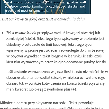
Tekst punktowy (u góry) oraz tekst w obwiedni (u dołu)
Tekst wzdłuż ścieżki
przepływa wzdłuż krawędzi otwartej lub
zamkniętej ścieżki. Tekst tego typu wpisywany w poziomie jest
układany prostopadle do linii bazowej. Tekst tego typu
wpisywany w pionie jest układany równolegle do linii bazowej.
W obydwu wypadkach tekst biegnie w kierunku ścieżki, czyli
kierunku wyznaczonym przez kolejno dodawane punkty ścieżki.
Jeśli zostanie wprowadzona większa ilość tekstu niż mieści się w
obszarze akapitu lub wzdłuż ścieżki, w miejscu uchwytu w rogu
obszaru lub w punkcie kotwiczenia na końcu ścieżki pojawi się
mały kwadrat lub okrąg z symbolem plus (+).
Kliknięcie obrazu przy aktywnym narzędziu Tekst powoduje
przełączenie tego narzędzia w tryb edycji. Gdy narzędzie to jest w