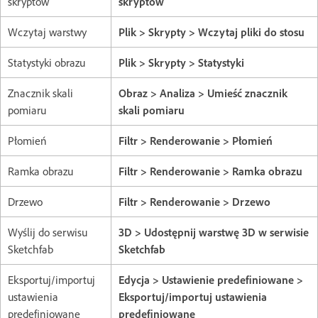
skryptów
skryptów
Wczytaj warstwy
Plik > Skrypty > Wczytaj pliki do stosu
Statystyki obrazu
Plik > Skrypty > Statystyki
Znacznik skali
Obraz > Analiza > Umieść znacznik
pomiaru
skali pomiaru
Płomień
Filtr > Renderowanie > Płomień
Ramka obrazu
Filtr > Renderowanie > Ramka obrazu
Drzewo
Filtr > Renderowanie > Drzewo
Wyślij do serwisu
3D > Udostępnij warstwę 3D w serwisie
Sketchfab
Sketchfab
Eksportuj/importuj
Edycja > Ustawienie predefiniowane >
ustawienia
Eksportuj/importuj ustawienia
predefiniowane
predefiniowane