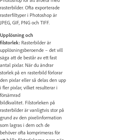
rasterbilder.
Ofta exporterade
rasterfiltyper i Photoshop är
JPEG, GIF, PNG och TIFF.
Upplösning och
filstorlek:
Rasterbilder är
upplösningsberoende – det vill
säga att de består av ett fast
antal pixlar. När du ändrar
storlek på en rasterbild förlorar
den pixlar eller så delas den upp
i fler pixlar, vilket resulterar i
försämrad
bildkvalitet. Filstorleken på
rasterbilder är vanligtvis stor på
grund av den pixelinformation
som lagras i dem och de
behöver ofta komprimeras för
att hålla filstorlekarna nere när