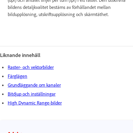
(dpi) och antalet linjer per tum (lpi) i ett raster. Den utskrivna
bildens detaljkvalitet bestäms av förhållandet mellan
bildupplösning, utskriftsupplösning och skärmtäthet.
Liknande innehåll
Raster- och vektorbilder
Färglägen
Grundläggande om kanaler
Bitdjup och inställningar
High Dynamic Range-bilder