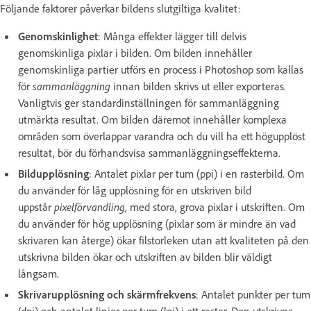
Följande faktorer påverkar bildens slutgiltiga kvalitet:
Genomskinlighet
: Många effekter lägger till delvis
genomskinliga pixlar i bilden. Om bilden innehåller
genomskinliga partier utförs en process i Photoshop som kallas
för
sammanläggning
innan bilden skrivs ut eller exporteras.
Vanligtvis ger standardinställningen för sammanläggning
utmärkta resultat. Om bilden däremot innehåller komplexa
områden som överlappar varandra och du vill ha ett högupplöst
resultat, bör du förhandsvisa sammanläggningseffekterna.
Bildupplösning
: Antalet pixlar per tum (ppi) i en rasterbild. Om
du använder för låg upplösning för en utskriven bild
uppstår
pixelförvandling
, med stora, grova pixlar i utskriften. Om
du använder för hög upplösning (pixlar som är mindre än vad
skrivaren kan återge) ökar filstorleken utan att kvaliteten på den
utskrivna bilden ökar och utskriften av bilden blir väldigt
långsam.
Skrivarupplösning och skärmfrekvens
: Antalet punkter per tum